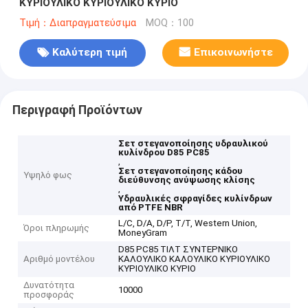
ΚΥΡΙΟΥΛΙΚΟ ΚΥΡΙΟΥΛΙΚΟ ΚΥΡΙΟ
Τιμή：Διαπραγματεύσιμα
MOQ：100
Καλύτερη τιμή
Επικοινωνήστε
Περιγραφή Προϊόντων
Σετ στεγανοποίησης υδραυλικού
κυλίνδρου D85 PC85
,
Σετ στεγανοποίησης κάδου
Υψηλό φως
διεύθυνσης ανύψωσης κλίσης
,
Υδραυλικές σφραγίδες κυλίνδρων
από PTFE NBR
L/C, D/A, D/P, T/T, Western Union,
Όροι πληρωμής
MoneyGram
D85 PC85 ΤΙΛΤ ΣΥΝΤΕΡΝΙΚΟ
Αριθμό μοντέλου
ΚΑΛΟΥΛΙΚΟ ΚΑΛΟΥΛΙΚΟ ΚΥΡΙΟΥΛΙΚΟ
ΚΥΡΙΟΥΛΙΚΟ ΚΥΡΙΟ
Δυνατότητα
10000
προσφοράς