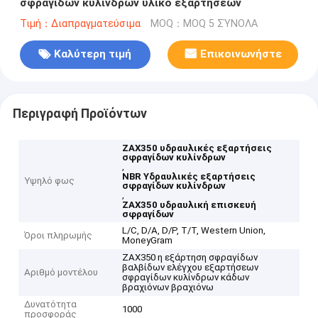
σφραγίδων κυλίνδρων υλικό εξαρτήσεων
Τιμή：Διαπραγματεύσιμα
MOQ：MOQ 5 ΣΎΝΟΛΑ
Καλύτερη τιμή
Επικοινωνήστε
Περιγραφή Προϊόντων
ZAX350 υδραυλικές εξαρτήσεις
σφραγίδων κυλίνδρων
,
NBR Υδραυλικές εξαρτήσεις
Υψηλό φως
σφραγίδων κυλίνδρων
,
ZAX350 υδραυλική επισκευή
σφραγίδων
L/C, D/A, D/P, T/T, Western Union,
Όροι πληρωμής
MoneyGram
ZAX350 η εξάρτηση σφραγίδων
βαλβίδων ελέγχου εξαρτήσεων
Αριθμό μοντέλου
σφραγίδων κυλίνδρων κάδων
βραχιόνων βραχιόνω
Δυνατότητα
1000
προσφοράς