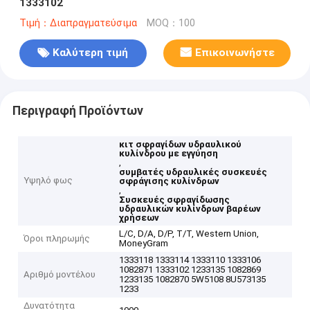
1333102
Τιμή：Διαπραγματεύσιμα
MOQ：100
Καλύτερη τιμή
Επικοινωνήστε
Περιγραφή Προϊόντων
κιτ σφραγίδων υδραυλικού
κυλίνδρου με εγγύηση
,
συμβατές υδραυλικές συσκευές
Υψηλό φως
σφράγισης κυλίνδρων
,
Συσκευές σφραγίδωσης
υδραυλικών κυλίνδρων βαρέων
χρήσεων
L/C, D/A, D/P, T/T, Western Union,
Όροι πληρωμής
MoneyGram
1333118 1333114 1333110 1333106
1082871 1333102 1233135 1082869
Αριθμό μοντέλου
1233135 1082870 5W5108 8U573135
1233
Δυνατότητα