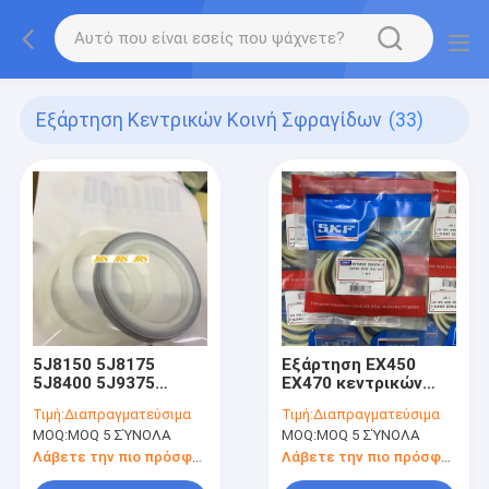
Εξάρτηση Κεντρικών Κοινή Σφραγίδων
(33)
5J8150 5J8175
Εξάρτηση EX450
5J8400 5J9375
EX470 κεντρικών
5J8350 5J8225
κοινή σφραγίδων
Τιμή:
Διαπραγματεύσιμα
Τιμή:
Διαπραγματεύσιμα
5J8275 5J8300
ZAX470 ZAX450
MOQ:
MOQ 5 ΣΎΝΟΛΑ
MOQ:
MOQ 5 ΣΎΝΟΛΑ
5J8325 8J4509
8J4507
Λάβετε την πιο πρόσφατη τιμή
Λάβετε την πιο πρόσφατη τιμή