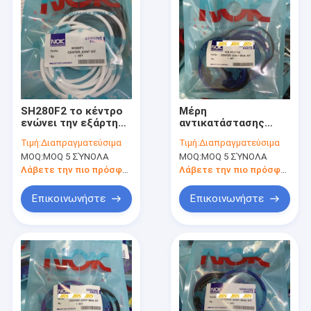
SH280F2 το κέντρο
Μέρη
ενώνει την εξάρτηση
αντικατάστασης
σφραγίδων
εκσκαφέων
Τιμή:
Διαπραγματεύσιμα
Τιμή:
Διαπραγματεύσιμα
βαλβίδων ελέγχου
εξαρτήσεων
MOQ:
MOQ 5 ΣΎΝΟΛΑ
MOQ:
MOQ 5 ΣΎΝΟΛΑ
εξαρτήσεων
σφραγίδων EC80
σφραγίδων
EC210 EC220 EC360
Λάβετε την πιο πρόσφατη τιμή
Λάβετε την πιο πρόσφατη τιμή
κυλίνδρων κάδων
EC
βραχιόνων
Επικοινωνήστε
Επικοινωνήστε
βραχιόνων
εξαρτήσεων
σφραγίδων
Σπίτι
Προϊόντα
Περίπου εμείς