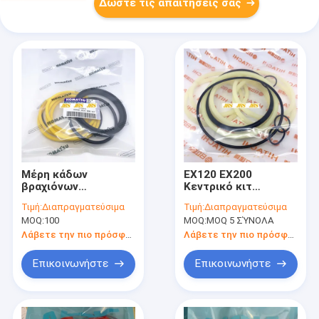
Δώστε τις απαιτήσεις σας
Μέρη κάδων
EX120 EX200
βραχιόνων
Κεντρικό κιτ
βραχιόνων
στεγανοποιητικού
Τιμή:
Διαπραγματεύσιμα
Τιμή:
Διαπραγματεύσιμα
εξαρτήσεων
κιτ στεγανοποίησης
MOQ:
100
MOQ:
MOQ 5 ΣΎΝΟΛΑ
κεντρικών κοινά
βραχίονας κάδος
σφραγίδων PC120
κάδος κυλίνδρου κιτ
Λάβετε την πιο πρόσφατη τιμή
Λάβετε την πιο πρόσφατη τιμή
PC200 E120B
στεγανοποίησης
βαλβίδας ελέγχου
Επικοινωνήστε
Επικοινωνήστε
κιτ στεγανοποίησης