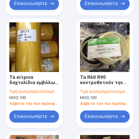
Επικοινωνήστε
Επικοινωνήστε
Τα κίτρινα
Τα R60 R90
δαχτυλίδια εμβόλων
κεντροθετούν την
ROI PU
κοινή σφραγίδων
Τιμή:
Διαπραγματεύσιμα
Τιμή:
Διαπραγματεύσιμα
κεντροθετούν την
σφραγίδα της
MOQ:
100
MOQ:
100
κοινή εξάρτηση
Hyundai βραχιόνων
σφραγίδων για E120B
κυλίνδρων
Λάβετε την πιο πρόσφατη τιμή
Λάβετε την πιο πρόσφατη τιμή
εξαρτήσεων
υδραυλική
Επικοινωνήστε
Επικοινωνήστε