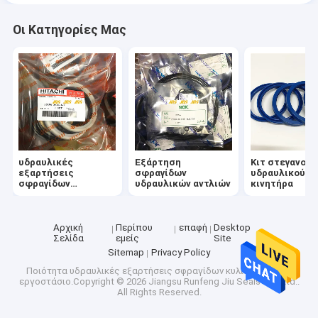
Οι Κατηγορίες Μας
υδραυλικές
Εξάρτηση
Κιτ στεγανοπ
εξαρτήσεις
σφραγίδων
υδραυλικού
σφραγίδων
υδραυλικών αντλιών
κινητήρα
κυλίνδρων
Αρχική
Περίπου
επαφή
Desktop
Σελίδα
εμείς
Site
Sitemap
Privacy Policy
Ποιότητα
υδραυλικές εξαρτήσεις σφραγίδων κυλίνδρων
Κίνα
εργοστάσιο.Copyright © 2026 Jiangsu Runfeng Jiu Seals Co., Ltd..
All Rights Reserved.