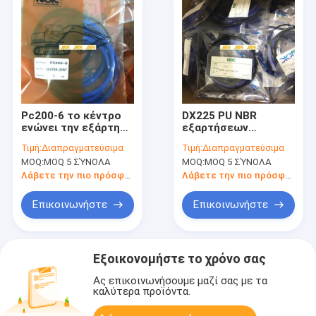
Pc200-6 το κέντρο
DX225 PU NBR
ενώνει την εξάρτηση
εξαρτήσεων
σφραγίδων
παρεμβυσμάτων
Τιμή:
Διαπραγματεύσιμα
Τιμή:
Διαπραγματεύσιμα
βαλβίδων ελέγχου
ελαίου του
MOQ:
MOQ 5 ΣΎΝΟΛΑ
MOQ:
MOQ 5 ΣΎΝΟΛΑ
εξαρτήσεων
υδραυλικού Jack
σφραγίδων
προσαρμοσμένο
Λάβετε την πιο πρόσφατη τιμή
Λάβετε την πιο πρόσφατη τιμή
κυλίνδρων κάδων
λάστιχο υλικό
βραχιόνων
Επικοινωνήστε
Επικοινωνήστε
βραχιόνων
εξαρτήσεων
σφραγίδων ΓΙΑ τη
KOMATSU
Εξοικονομήστε το χρόνο σας
Ας επικοινωνήσουμε μαζί σας με τα
καλύτερα προϊόντα.