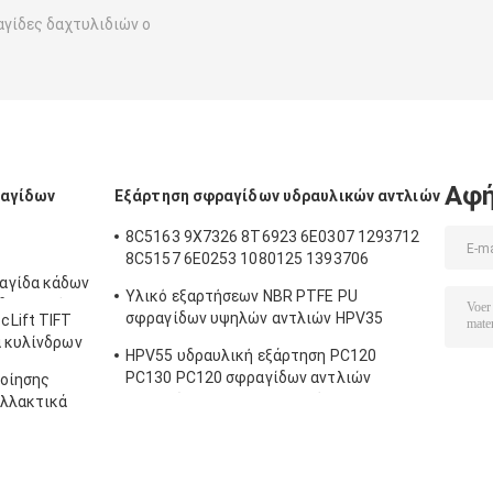
γίδες δαχτυλιδιών ο
Αφή
ραγίδων
Εξάρτηση σφραγίδων υδραυλικών αντλιών
8C5163 9X7326 8T6923 6E0307 1293712
8C5157 6E0253 1080125 1393706
8T1797 8C5160 1086211 1293709
αγίδα κάδων
Υλικό εξαρτήσεων NBR PTFE PU
1214185 1301857 0996998
δραυλική
σφραγίδων υψηλών αντλιών HPV35
Lift TIFT
αγίδων
HPV55
α κυλίνδρων
ων
HPV55 υδραυλική εξάρτηση PC120
PC130 PC120 σφραγίδων αντλιών
ποίησης
εργαλείων για τον εκσκαφέα
αλλακτικά