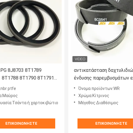
PG 8J8703 8T1789
αντικατάσταση δαχτυλιδι
 8T1788 8T1790 8T1791
ένδυσης παρεμβυσμάτων ε
 8T1794 5J4993 5J7013
εκσκαφέων 8C0541 22335
:nbr ptfe
Όνομα προϊόντων:WR
 8J3749 4T8695 8J8703
8C9114
α:Μαύρος
Χρώμα:Κίτρινος
 8T7020
υασία:Τσάντα ή χαρτοκιβώτιο
Μέγεθος:Διαθέσιμος
ΕΠΙΚΟΙΝΩΝΉΣΤΕ
ΕΠΙΚΟΙΝΩΝΉΣΤΕ