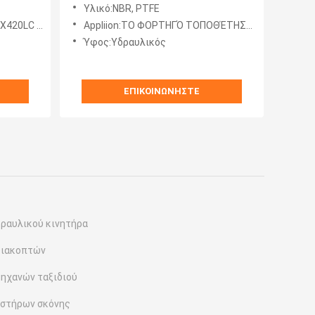
 της
τοποθετημένη φορτηγό αντλία
Υλικό:NBR, PTFE
εκσκαφέων
450LC 470LC 500LC
Appliion:ΤΟ ΦΟΡΤΗΓΌ ΤΟΠΟΘΈΤΗΣΕ ΤΗΝ ΑΝΤΛΊΑ, DH420LC DH500LC DX420LC DX480LC DX520LC SOLAR420LC 450LC 470LC 500
Ύφος:Υδραυλικός
ΕΠΙΚΟΙΝΩΝΉΣΤΕ
δραυλικού κινητήρα
διακοπτών
ηχανών ταξιδιού
ιστήρων σκόνης