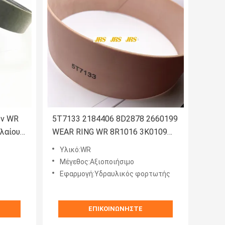
ών WR
5T7133 2184406 8D2878 2660199
λαίου
WEAR RING WR 8R1016 3K0109
02
2K0713 8J8375 WR Για φορτιστή
Υλικό:WR
Μέγεθος:Αξιοποιήσιμο
Εφαρμογή:Υδραυλικός φορτωτής
ΕΠΙΚΟΙΝΩΝΉΣΤΕ