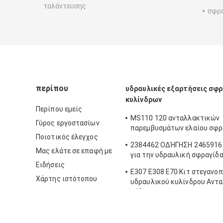
ταλάντευσης
σφρα
περίπου
υδραυλικές εξαρτήσεις σφ
κυλίνδρων
Περίπου εμείς
MS110 120 ανταλλακτικών
Γύρος εργοστασίων
παρεμβυσμάτων ελαίου σφρ
Ποιοτικός έλεγχος
βραχιόνων βραχιόνων 180 υ
2384462 ΟΔΉΓΗΣΗ 2465916 c
κυλίνδρων εξαρτήσεων σφρ
Μας ελάτε σε επαφή με
για την υδραυλική σφραγίδ
εκσκαφέων σφραγίδων κάδ
Ειδήσεις
φορτωτών
βραχιόνων βραχιόνων
E307 E308 E70 Κιτ στεγανο
Χάρτης ιστότοπου
υδραυλικού κυλίνδρου Αντ
κάδου βραχίονα βραχίονα