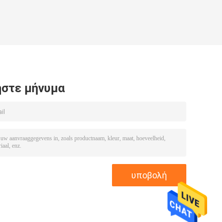
στε μήνυμα