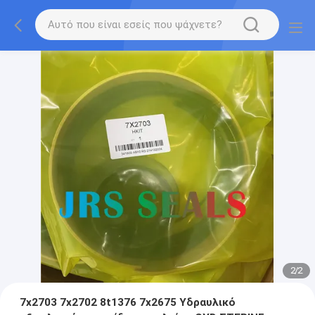
2
/
2
7x2703 7x2702 8t1376 7x2675 Υδραυλικό