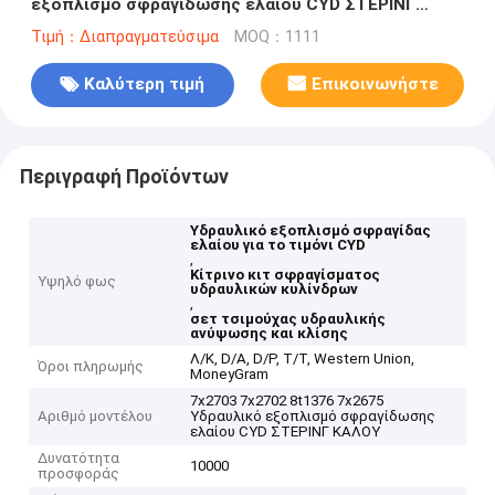
εξοπλισμό σφραγίδωσης ελαίου CYD ΣΤΕΡΙΝΓ
ΚΑΛΟΥ
Τιμή：Διαπραγματεύσιμα
MOQ：1111
Καλύτερη τιμή
Επικοινωνήστε
Περιγραφή Προϊόντων
Υδραυλικό εξοπλισμό σφραγίδας
ελαίου για το τιμόνι CYD
,
Κίτρινο κιτ σφραγίσματος
Υψηλό φως
υδραυλικών κυλίνδρων
,
σετ τσιμούχας υδραυλικής
ανύψωσης και κλίσης
Λ/Κ, D/A, D/P, T/T, Western Union,
Όροι πληρωμής
MoneyGram
7x2703 7x2702 8t1376 7x2675
Αριθμό μοντέλου
Υδραυλικό εξοπλισμό σφραγίδωσης
ελαίου CYD ΣΤΕΡΙΝΓ ΚΑΛΟΥ
Δυνατότητα
10000
προσφοράς