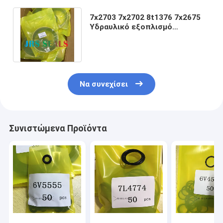
7x2703 7x2702 8t1376 7x2675
Υδραυλικό εξοπλισμό
σφραγίδωσης ελαίου CYD
ΣΤΕΡΙΝΓ ΚΑΛΟΥ
Να συνεχίσει
Συνιστώμενα Προϊόντα