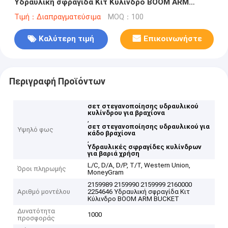
Υδραυλική σφραγίδα Κιτ Κύλινδρο BOOM ARM
BUCKET
Τιμή：Διαπραγματεύσιμα
MOQ：100
Καλύτερη τιμή
Επικοινωνήστε
Περιγραφή Προϊόντων
σετ στεγανοποίησης υδραυλικού
κυλίνδρου για βραχίονα
,
σετ στεγανοποίησης υδραυλικού για
Υψηλό φως
κάδο βραχίονα
,
Υδραυλικές σφραγίδες κυλίνδρων
για βαριά χρήση
L/C, D/A, D/P, T/T, Western Union,
Όροι πληρωμής
MoneyGram
2159989 2159990 2159999 2160000
Αριθμό μοντέλου
2254646 Υδραυλική σφραγίδα Κιτ
Κύλινδρο BOOM ARM BUCKET
Δυνατότητα
1000
προσφοράς