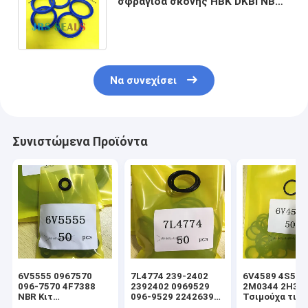
σφραγίδα σκόνης HBK DKBI NBR
BLACK Σφραγίδα σκούπισης
σκόνης LIP κίτρινο
Να συνεχίσει
Συνιστώμενα Προϊόντα
6V5555 0967570
7L4774 239-2402
6V4589 4S592
096-7570 4F7388
2392402 0969529
2M0344 2H39
NBR Κιτ
096-9529 2242639
Τσιμούχα τιμο
στεγανοποίησης
224-2639 NBR Κιτ
υδραυλικού