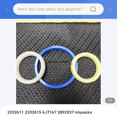
1
/
1
2332611 2332615 6J7167 2892937 πύραυλο