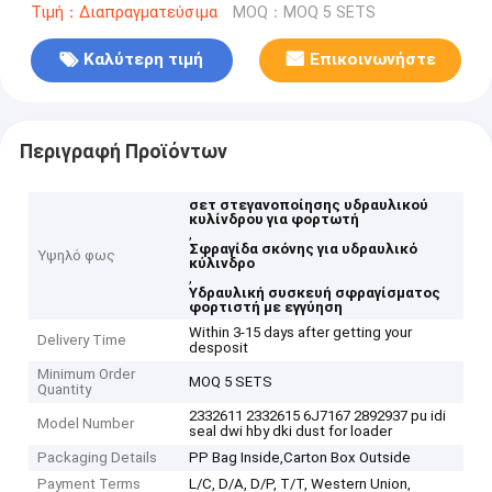
Τιμή：Διαπραγματεύσιμα
MOQ：MOQ 5 SETS
Καλύτερη τιμή
Επικοινωνήστε
Περιγραφή Προϊόντων
σετ στεγανοποίησης υδραυλικού
κυλίνδρου για φορτωτή
,
Σφραγίδα σκόνης για υδραυλικό
Υψηλό φως
κύλινδρο
,
Υδραυλική συσκευή σφραγίσματος
φορτιστή με εγγύηση
Within 3-15 days after getting your
Delivery Time
desposit
Minimum Order
MOQ 5 SETS
Quantity
2332611 2332615 6J7167 2892937 pu idi
Model Number
seal dwi hby dki dust for loader
Packaging Details
PP Bag Inside,Carton Box Outside
Payment Terms
L/C, D/A, D/P, T/T, Western Union,