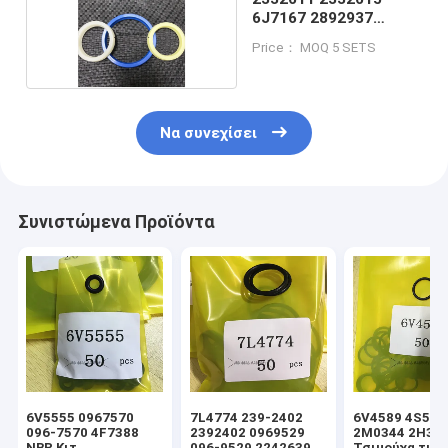
6J7167 2892937
πύραυλο
Price： MOQ 5 SETS
Να συνεχίσει
Συνιστώμενα Προϊόντα
6V5555 0967570
7L4774 239-2402
6V4589 4S592
096-7570 4F7388
2392402 0969529
2M0344 2H39
NBR Κιτ
096-9529 2242639
Τσιμούχα τιμο