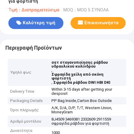
για φορτιστή
Τιμή：Διαπραγματεύσιμα
MOQ：MOQ 5 ΣΎΝΟΛΑ
Καλύτερη τιμή
Επικοινωνήστε
Περιγραφή Προϊόντων
σετ στεγανοποίησης ράβδου
υδραυλικού κυλίνδρου
,
Υψηλό φως
Σφραγίδα χείλη από σκόνη
φορτιστή
,
Σφραγίδα ράβδου DWI HBI DKI
Within 3-15 days after getting your
Delivery Time
desposit
Packaging Details
PP Bag Inside,Carton Box Outside
Λ/Κ, D/A, D/P, T/T, Western Union,
Όροι πληρωμής
MoneyGram
8J4509 3469381 2332609 2911559
Αριθμό μοντέλου
σφραγίδα ράβδου για φορτιστή
Δυνατότητα
1000