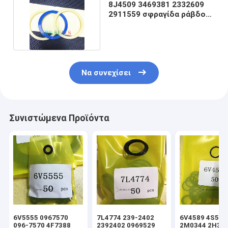
8J4509 3469381 2332609
2911559 σφραγίδα ράβδου
για φορτιστή
Να συνεχίσει
Συνιστώμενα Προϊόντα
6V5555 0967570
7L4774 239-2402
6V4589 4S592
096-7570 4F7388
2392402 0969529
2M0344 2H39