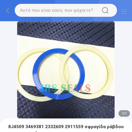
1
/
1
8J4509 3469381 2332609 2911559 σφραγίδα ράβδου