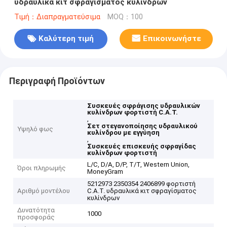
υδραυλικά κιτ σφραγίσματος κυλίνδρων
Τιμή：Διαπραγματεύσιμα
MOQ：100
Καλύτερη τιμή
Επικοινωνήστε
Περιγραφή Προϊόντων
Συσκευές σφράγισης υδραυλικών
κυλίνδρων φορτιστή C.A.T.
,
Σετ στεγανοποίησης υδραυλικού
Υψηλό φως
κυλίνδρου με εγγύηση
,
Συσκευές επισκευής σφραγίδας
κυλίνδρων φορτιστή
L/C, D/A, D/P, T/T, Western Union,
Όροι πληρωμής
MoneyGram
5212973 2350354 2406899 φορτιστή
Αριθμό μοντέλου
C.A.T. υδραυλικά κιτ σφραγίσματος
κυλίνδρων
Δυνατότητα
1000
προσφοράς