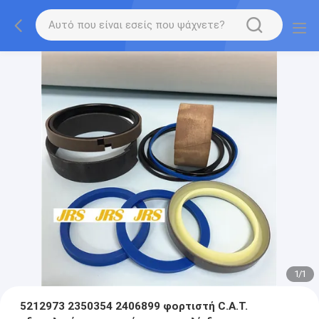
1
/
1
5212973 2350354 2406899 φορτιστή C.A.T.