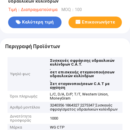
υδραυλικών κυλίνδρων
Τιμή：Διαπραγματεύσιμα
MOQ：100
Καλύτερη τιμή
Επικοινωνήστε
Περιγραφή Προϊόντων
Συσκευές σφράγισης υδραυλικών
κυλίνδρων C.A.T.
,
σετ επισκευής στεγανοποιήσεων
Υψηλό φως
υδραυλικών κυλίνδρων
,
Σετ στεγανοποιήσεων C.A.T με
εγγύηση
L/C, D/A, D/P, T/T, Western Union,
Όροι πληρωμής
MoneyGram
3240356 1864327 2275347 Συσκευές
Αριθμό μοντέλου
σφραγίσματος υδραυλικών κυλίνδρων
Δυνατότητα
1000
προσφοράς
Μάρκα
WG CTP