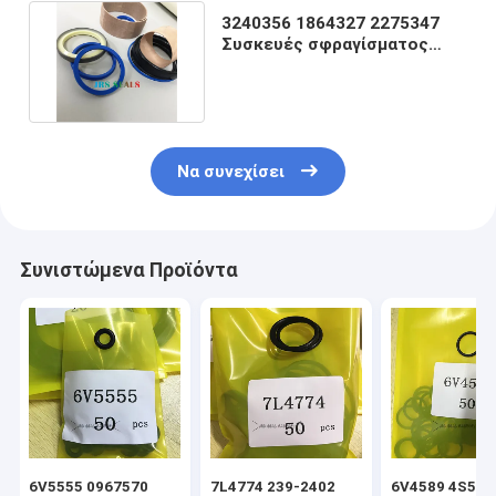
3240356 1864327 2275347
Συσκευές σφραγίσματος
υδραυλικών κυλίνδρων
Να συνεχίσει
Συνιστώμενα Προϊόντα
6V5555 0967570
7L4774 239-2402
6V4589 4S592