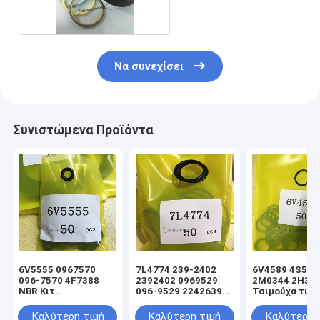
Να συνεχίσει
Συνιστώμενα Προϊόντα
6V5555 0967570
7L4774 239-2402
6V4589 4S592
096-7570 4F7388
2392402 0969529
2M0344 2H39
NBR Κιτ
096-9529 2242639
Τσιμούχα τιμο
στεγανοποίησης
224-2639 NBR Κιτ
υδραυλικού
υδραυλικού
στεγανοποίησης
κυλίνδρου φο
Καλύτερη τιμή
Καλύτερη τιμή
Καλύτερη 