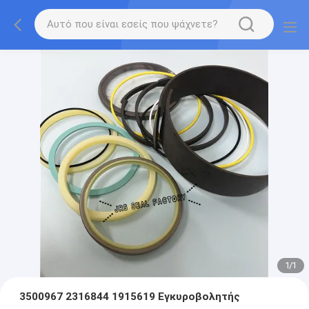
1
/
1
3500967 2316844 1915619 Εγκυροβολητής