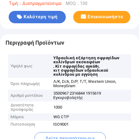
Τιμή：Διαπραγματεύσιμα
MOQ：100
Καλύτερη τιμή
Επικοινωνήστε
Περιγραφή Προϊόντων
Υδραυλική εξάρτηση σφραγίδων
κυλίνδρων εκσκαφέων
Υψηλό φως
,
,
Κίτ σφραγίδας αγκάθι
κιτ σφραγίδων υδραυλικού
κυλίνδρου με εγγύηση
Λ/Κ, D/A, D/P, T/T, Western Union,
Όροι πληρωμής
MoneyGram
3500967 2316844 1915619
Αριθμό μοντέλου
Εγκυροβολητής
Δυνατότητα
1000
προσφοράς
Μάρκα
WG CTP
Πιστοποίηση
ISO9001
Δείτε περισσότερων