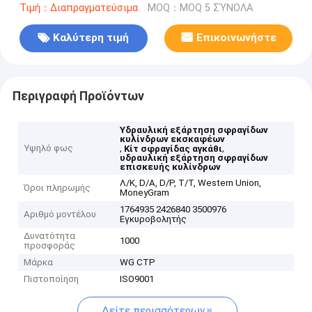
Τιμή：Διαπραγματεύσιμα
MOQ：MOQ 5 ΣΎΝΟΛΑ
Καλύτερη τιμή
Επικοινωνήστε
Περιγραφή Προϊόντων
Υδραυλική εξάρτηση σφραγίδων
κυλίνδρων εκσκαφέων
Υψηλό φως
,
,
Κίτ σφραγίδας αγκάθι
υδραυλική εξάρτηση σφραγίδων
επισκευής κυλίνδρων
Λ/Κ, D/A, D/P, T/T, Western Union,
Όροι πληρωμής
MoneyGram
1764935 2426840 3500976
Αριθμό μοντέλου
Εγκυροβολητής
Δυνατότητα
1000
προσφοράς
Μάρκα
WG CTP
Πιστοποίηση
ISO9001
Δείτε περισσότερων