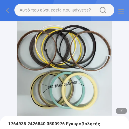
1
/
1
1764935 2426840 3500976 Εγκυροβολητής