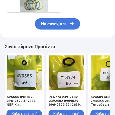
Να συνεχίσει
Συνιστώμενα Προϊόντα
6V5555 0967570
7L4774 239-2402
6V4589 4S592
096-7570 4F7388
2392402 0969529
2M0344 2H39
NBR Κιτ
096-9529 2242639
Τσιμούχα τιμο
στεγανοποίησης
224-2639 NBR Κιτ
υδραυλικού
υδραυλικού
στεγανοποίησης
κυλίνδρου φο
Καλύτερη τιμή
Καλύτερη τιμή
Καλύτερη 