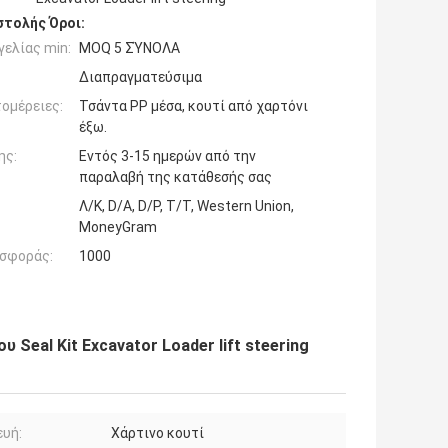
τολής Όροι:
ελίας min:
MOQ 5 ΣΎΝΟΛΑ
Διαπραγματεύσιμα
ομέρειες:
Τσάντα PP μέσα, κουτί από χαρτόνι
έξω.
ης:
Εντός 3-15 ημερών από την
παραλαβή της κατάθεσής σας
Λ/Κ, D/A, D/P, T/T, Western Union,
MoneyGram
σφοράς:
1000
Seal Kit Excavator Loader lift steering
υή:
Χάρτινο κουτί