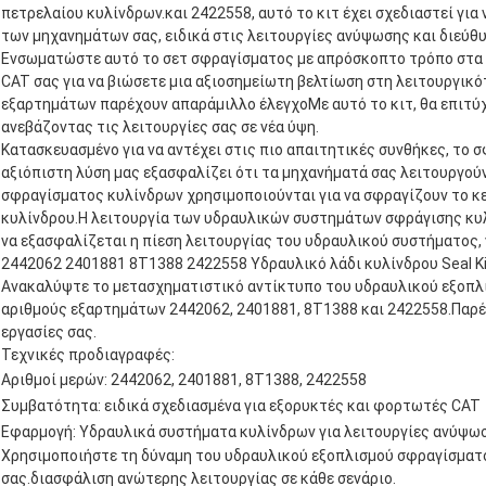
πετρελαίου κυλίνδρων.και 2422558, αυτό το κιτ έχει σχεδιαστεί για 
των μηχανημάτων σας, ειδικά στις λειτουργίες ανύψωσης και διεύθ
Ενσωματώστε αυτό το σετ σφραγίσματος με απρόσκοπτο τρόπο στα
CAT σας για να βιώσετε μια αξιοσημείωτη βελτίωση στη λειτουργικό
εξαρτημάτων παρέχουν απαράμιλλο έλεγχοΜε αυτό το κιτ, θα επιτύχ
ανεβάζοντας τις λειτουργίες σας σε νέα ύψη.
Κατασκευασμένο για να αντέχει στις πιο απαιτητικές συνθήκες, το 
αξιόπιστη λύση μας εξασφαλίζει ότι τα μηχανήματά σας λειτουργο
σφραγίσματος κυλίνδρων χρησιμοποιούνται για να σφραγίζουν το 
κυλίνδρου.Η λειτουργία των υδραυλικών συστημάτων σφράγισης κυλί
να εξασφαλίζεται η πίεση λειτουργίας του υδραυλικού συστήματος, γ
2442062 2401881 8T1388 2422558 Υδραυλικό λάδι κυλίνδρου Seal Kit 
Ανακαλύψτε το μετασχηματιστικό αντίκτυπο του υδραυλικού εξοπλ
αριθμούς εξαρτημάτων 2442062, 2401881, 8T1388 και 2422558.Παρέ
εργασίες σας.
Τεχνικές προδιαγραφές:
Αριθμοί μερών: 2442062, 2401881, 8T1388, 2422558
Συμβατότητα: ειδικά σχεδιασμένα για εξορυκτές και φορτωτές CAT
Εφαρμογή: Υδραυλικά συστήματα κυλίνδρων για λειτουργίες ανύψωσ
Χρησιμοποιήστε τη δύναμη του υδραυλικού εξοπλισμού σφραγίσματο
σας.διασφάλιση ανώτερης λειτουργίας σε κάθε σενάριο.