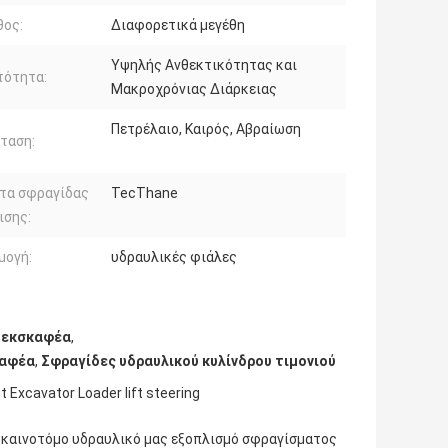
θος:
Διαφορετικά μεγέθη
Υψηλής Ανθεκτικότητας και
τότητα:
Μακροχρόνιας Διάρκειας
Πετρέλαιο, Καιρός, Αβραίωση
ταση:
έτα σφραγίδας
TecThane
ισης:
μογή:
υδραυλικές φιάλες
α εκσκαφέα
,
καφέα
,
Σφραγίδες υδραυλικού κυλίνδρου τιμονιού
Excavator Loader lift steering
 καινοτόμο υδραυλικό μας εξοπλισμό σφραγίσματος