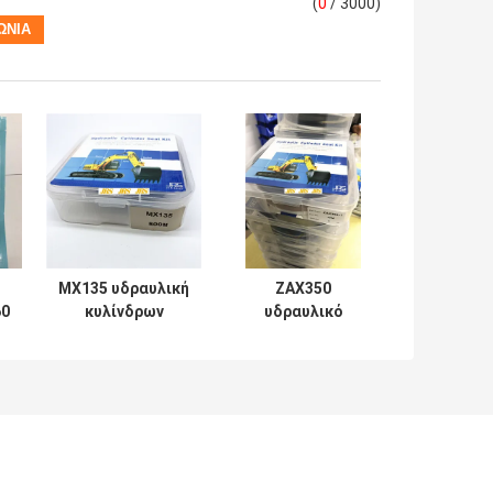
(
0
/ 3000)
MX135 υδραυλική
ZAX350
60
κυλίνδρων
υδραυλικό
επισκευής σειρά
λαστιχένιο PTFE
Soosan
NBR PU
εξαρτήσεων
σφραγίδων
μηχανική
κυλίνδρων υλικό
εξαρτήσεων