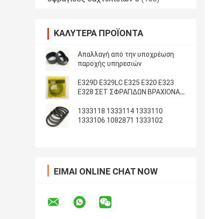
ΚΑΛΎΤΕΡΑ ΠΡΟΪΌΝΤΑ
Απαλλαγή από την υποχρέωση
παροχής υπηρεσιών
E329D E329LC E325 E320 E323
E328 ΣΕΤ ΣΦΡΑΓΙΔΩΝ ΒΡΑΧΙΟΝΑ
ΚΑΔΟΥ ARM
1333118 1333114 1333110
1333106 1082871 1333102
ΕΊΜΑΙ ONLINE CHAT NOW