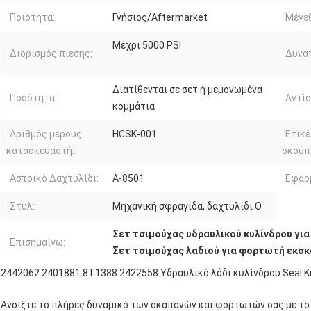
Ποιότητα:
Γνήσιος/Aftermarket
Μέγε
Μέχρι 5000 PSI
Διορισμός πίεσης:
Δυνα
Διατίθενται σε σετ ή μεμονωμένα
Ποσότητα:
Αντίσ
κομμάτια
Αριθμός μέρους
HCSK-001
Ετικ
κατασκευαστή:
σκούπ
Αστρικό Δαχτυλίδι:
Α-8501
Εφαρ
Στυλ:
Μηχανική σφραγίδα, δαχτυλίδι Ο
Σετ τσιμούχας υδραυλικού κυλίνδρου γι
Επισημαίνω:
Σετ τσιμούχας λαδιού για φορτωτή εκσ
2442062 2401881 8T1388 2422558 Υδραυλικό λάδι κυλίνδρου Seal Kit 
Ανοίξτε το πλήρες δυναμικό των σκαπανών και φορτωτών σας με το