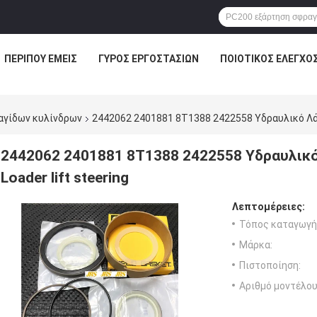
ΠΕΡΊΠΟΥ ΕΜΕΊΣ
ΓΎΡΟΣ ΕΡΓΟΣΤΑΣΊΩΝ
ΠΟΙΟΤΙΚΌΣ ΈΛΕΓΧΟ
αγίδων κυλίνδρων
2442062 2401881 8T1388 2422558 Υδραυλικό Λάδι 
2442062 2401881 8T1388 2422558 Υδραυλικό λ
Loader lift steering
Λεπτομέρειες:
Τόπος καταγωγή
Μάρκα:
Πιστοποίηση:
Αριθμό μοντέλου