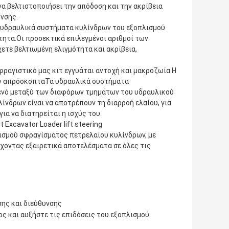
να βελτιστοποιήσει την απόδοση και την ακρίβεια
υνσης.
 υδραυλικά συστήματα κυλίνδρων του εξοπλισμού
τητα.Οι προσεκτικά επιλεγμένοι αριθμοί των
ετε βελτιωμένη ελιγμότητα και ακρίβεια,
σφραγιστικό μας κιτ εγγυάται αντοχή και μακροζωία.Η
ύν απρόσκοπταΤα υδραυλικά συστήματα
κενό μεταξύ των διαφόρων τμημάτων του υδραυλικού
νδρων είναι να αποτρέπουν τη διαρροή ελαίου, για
ια να διατηρείται η ισχύς του.
Excavator Loader lift steering
ισμού σφραγίσματος πετρελαίου κυλίνδρων, με
χοντας εξαιρετικά αποτελέσματα σε όλες τις
ης και διεύθυνσης
ς και αυξήστε τις επιδόσεις του εξοπλισμού