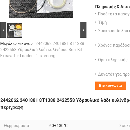
Πληρωμής & Αποσ
Ποσότητα παραγγ
Τιμή:
Συσκευασία λεπτ
Μεγάλες Εικόνας :
2442062 2401881 8T1388
Χρόνος παράδοσ
2422558 Υδραυλικό λάδι κυλίνδρου Seal Kit
Excavator Loader lift steering
Όροι πληρωμής:
Δυνατότητα προ
Επικοινωνία
2442062 2401881 8T1388 2422558 Υδραυλικό λάδι κυλίνδρου 
περιγραφή
Θερμοκρασία:
- 60+130°C
Συσκε