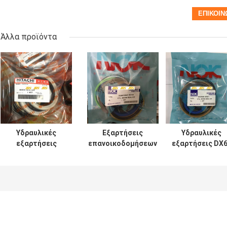
Άλλα προϊόντα
Υδραυλικές
Εξαρτήσεις
Υδραυλικές
εξαρτήσεις
επανοικοδομήσεων
εξαρτήσεις DX
σφραγίδων
κυλίνδρων SH120
7 200 210 300
κυλίνδρων UH025
SH200 για τον κάδο
σφραγίδων
UH083 ΓΙΑ τον
βραχιόνων
κυλίνδρων
κάδο βραχιόνων
βραχιόνων
εκσκαφέων
βραχιόνων
εκσκαφέων
DOOSAN
Hitachi