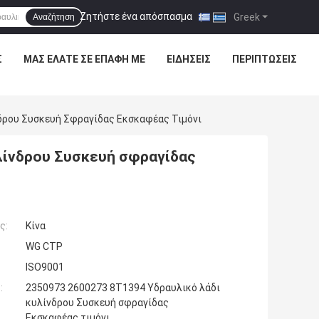
Ζητήστε ένα απόσπασμα
|
Greek
Αναζήτηση
Σ
ΜΑΣ ΕΛΆΤΕ ΣΕ ΕΠΑΦΉ ΜΕ
ΕΙΔΉΣΕΙΣ
ΠΕΡΙΠΤΏΣΕΙΣ
δρου Συσκευή Σφραγίδας Εκσκαφέας Τιμόνι
λίνδρου Συσκευή σφραγίδας
ς:
Κίνα
WG CTP
ISO9001
:
2350973 2600273 8T1394 Υδραυλικό λάδι
κυλίνδρου Συσκευή σφραγίδας
Εκσκαφέας τιμόνι