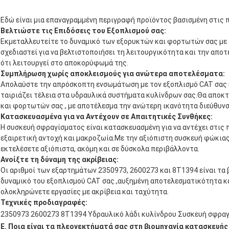
Εδώ είναι μια επαναγραμμένη περιγραφή προϊόντος βασισμένη στις
Βελτιώστε τις Επιδόσεις του Εξοπλισμού σας:
Εκμεταλλευτείτε το δυναμικό των εξορυκτών και φορτωτών σας με 
σχεδιαστεί για να βελτιστοποιήσει τη λειτουργικότητα και την απ
ότι λειτουργεί στο αποκορύφωμά της.
Συμπλήρωση χωρίς αποκλεισμούς για ανώτερα αποτελέσματα:
Απολαύστε την απρόσκοπτη ενσωμάτωση με τον εξοπλισμό CAT σας
ταιριάζει τέλεια στα υδραυλικά συστήματα κυλίνδρων σας.Θα αποκ
και φορτωτών σας., με αποτέλεσμα την ανώτερη ικανότητα διεύθυνσ
Κατασκευασμένα για να Αντέχουν σε Απαιτητικές Συνθήκες:
Η συσκευή σφραγίσματος είναι κατασκευασμένη για να αντέχει στις
εξαιρετική αντοχή και μακροζωία.Με την αξιόπιστη συσκευή φώκιας,
εκτελέσετε αξιόπιστα, ακόμη και σε δύσκολα περιβάλλοντα.
Ανοίξτε τη δύναμη της ακρίβειας:
Οι αριθμοί των εξαρτημάτων 2350973, 2600273 και 8T1394 είναι τ
δυναμικό του εξοπλισμού CAT σας.,αυξημένη αποτελεσματικότητα κ
ολοκληρώνετε εργασίες με ακρίβεια και ταχύτητα.
Τεχνικές προδιαγραφές:
2350973 2600273 8T1394 Υδραυλικό λάδι κυλίνδρου Συσκευή σφραγ
Ε. Ποια είναι τα πλεονεκτήματά σας στη βιομηχανία κατασκευή