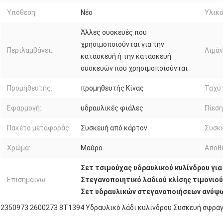
Υπόθεση:
Νέο
Υλικό
Άλλες συσκευές που
χρησιμοποιούνται για την
Περιλαμβάνει:
Λιμάν
κατασκευή ή την κατασκευή
συσκευών που χρησιμοποιούνται
Προμηθευτής:
προμηθευτής Κίνας
Ταχύ
Εφαρμογή:
υδραυλικές φιάλες
Πίεση
Πακέτο μεταφοράς:
Συσκευή από κάρτον
Συσκε
Χρώμα:
Μαύρο
Αποθ
Σετ τσιμούχας υδραυλικού κυλίνδρου γι
Επισημαίνω:
Στεγανοποιητικό λαδιού κλίσης τιμονιο
Σετ υδραυλικών στεγανοποιήσεων ανύ
2350973 2600273 8T1394 Υδραυλικό λάδι κυλίνδρου Συσκευή σφραγ