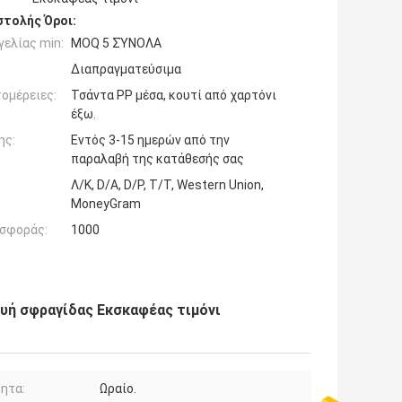
τολής Όροι:
ελίας min:
MOQ 5 ΣΎΝΟΛΑ
Διαπραγματεύσιμα
ομέρειες:
Τσάντα PP μέσα, κουτί από χαρτόνι
έξω.
ης:
Εντός 3-15 ημερών από την
παραλαβή της κατάθεσής σας
Λ/Κ, D/A, D/P, T/T, Western Union,
MoneyGram
σφοράς:
1000
ευή σφραγίδας Εκσκαφέας τιμόνι
ητα:
Ωραίο.