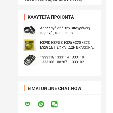
ΚΑΛΎΤΕΡΑ ΠΡΟΪΌΝΤΑ
Απαλλαγή από την υποχρέωση
παροχής υπηρεσιών
E329D E329LC E325 E320 E323
E328 ΣΕΤ ΣΦΡΑΓΙΔΩΝ ΒΡΑΧΙΟΝΑ
ΚΑΔΟΥ ARM
1333118 1333114 1333110
1333106 1082871 1333102
ΕΊΜΑΙ ONLINE CHAT NOW