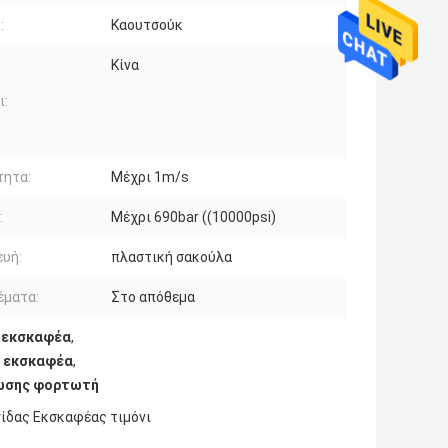
:
Καουτσούκ
Κίνα
ι:
τητα:
Μέχρι 1m/s
:
Μέχρι 690bar ((10000psi)
υή:
πλαστική σακούλα
έματα:
Στο απόθεμα
α εκσκαφέα
,
ύ εκσκαφέα
,
ψωσης φορτωτή
ίδας Εκσκαφέας τιμόνι