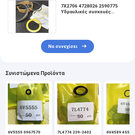
7X2706 4728026 2590775
Υδραυλικές συσκευές
σφραγίσματος κυλίνδρων
Να συνεχίσει
Συνιστώμενα Προϊόντα
6V5555 0967570
7L4774 239-2402
6V4589 4S592