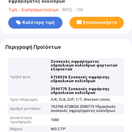
σφραγίσματος κυλίνδρων
Τιμή：Διαπραγματεύσιμα
MOQ：100
Καλύτερη τιμή
Επικοινωνήστε
Περιγραφή Προϊόντων
Συσκευές σφραγίσματος
υδραυλικών κυλίνδρων φορτωτών
εξορυκτών
,
Υψηλό φως
4728026 Συσκευές σφράγισης
υδραυλικών κυλίνδρων
,
2590775 Συσκευές σφράγισης
υδραυλικών κυλίνδρων
Όροι πληρωμής
Λ/Κ, D/A, D/P, T/T, Western Union,
7X2706 4728026 2590775 Υδραυλικές
Αριθμό μοντέλου
συσκευές σφραγίσματος κυλίνδρων
Δυνατότητα
1000
προσφοράς
Μάρκα
WG CTP