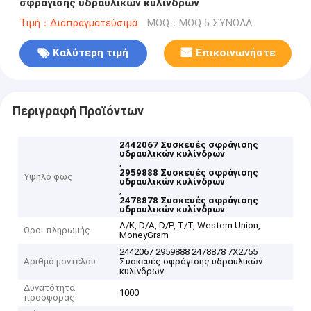
σφράγισης υδραυλικών κυλίνδρων
Τιμή：Διαπραγματεύσιμα
MOQ：MOQ 5 ΣΎΝΟΛΑ
Καλύτερη τιμή
Επικοινωνήστε
Περιγραφή Προϊόντων
2442067 Συσκευές σφράγισης
υδραυλικών κυλίνδρων
,
2959888 Συσκευές σφράγισης
Υψηλό φως
υδραυλικών κυλίνδρων
,
2478878 Συσκευές σφράγισης
υδραυλικών κυλίνδρων
Λ/Κ, D/A, D/P, T/T, Western Union,
Όροι πληρωμής
MoneyGram
2442067 2959888 2478878 7X2755
Αριθμό μοντέλου
Συσκευές σφράγισης υδραυλικών
κυλίνδρων
Δυνατότητα
1000
προσφοράς