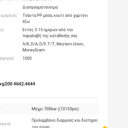
Διαπραγματεύσιμα
ομέρειες:
Τσάντα PP μέσα, κουτί από χαρτόνι
έξω.
ης:
Εντός 3-15 ημερών από την
παραλαβή της κατάθεσής σας
Λ/Κ, D/A, D/P, T/T, Western Union,
MoneyGram
σφοράς:
1000
wg200 4642.4644
:
Μέχρι 700bar ((10150pis)
Προλαμβάνει διαρροές και διατηρεί
υργία:
την πίεση