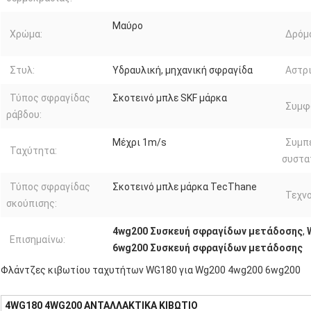
Μαύρο
Χρώμα:
Δρόμ
Στυλ:
Υδραυλική, μηχανική σφραγίδα
Αστρι
Τύπος σφραγίδας
Σκοτεινό μπλε SKF μάρκα
Συμφ
ράβδου:
Μέχρι 1m/s
Συμπ
Ταχύτητα:
συστα
Τύπος σφραγίδας
Σκοτεινό μπλε μάρκα TecThane
Τεχνο
σκούπισης:
4wg200 Συσκευή σφραγίδων μετάδοσης
,
Επισημαίνω:
6wg200 Συσκευή σφραγίδων μετάδοσης
Φλάντζες κιβωτίου ταχυτήτων WG180 για Wg200 4wg200 6wg200
4WG180 4WG200 ΑΝΤΑΛΛΑΚΤΙΚΑ ΚΙΒΩΤΙΟ