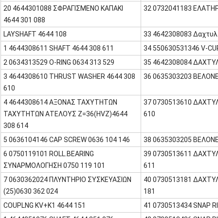
20 4644301088 ΣΦΡΑΓΙΣΜΕΝΟ ΚΑΠΑΚΙ
32 0732041183 ΕΛΑΤΗΡ
4644 301 088
LAYSHAFT 4644 108
33 4642308083 Δαχτυλί
1 4644308611 SHAFT 4644 308 611
34 550630531346 V-CU
2 0634313529 O-RING 0634 313 529
35 4642308084 ΔΑΧΤΥΛ
3 4644308610 THRUST WASHER 4644 308
36 0635303203 ΒΕΛΟΝΕ
610
4 4644308614 ΑΞΟΝΑΣ ΤΑΧΥΤΗΤΩΝ
37 0730513610 ΔΑΧΤΥ
ΤΑΧΥΤΗΤΩΝ ΑΤΕΛΟΥΣ Z=36(HVZ)4644
610
308 614
5 0636104146 CAP SCREW 0636 104 146
38 0635303205 ΒΕΛΟΝΕ
6 0750119101 ROLL.BEARING
39 0730513611 ΔΑΧΤΥ
ΣΥΝΑΡΜΟΛΟΓΗΣΗ 0750 119 101
611
7 0630362024 ΠΛΥΝΤΗΡΙΟ ΣΥΣΚΕΥΑΣΙΩΝ
40 0730513181 ΔΑΧΤΥ
(25)0630 362 024
181
COUPLNG KV+K1 4644 151
41 0730513434 SNAP RI