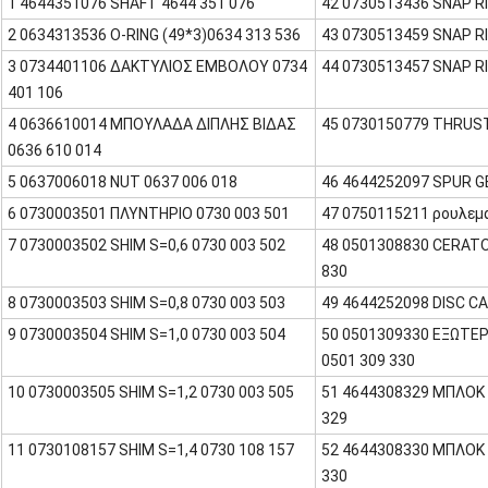
1 4644351076 SHAFT 4644 351 076
42 0730513436 SNAP RI
2 0634313536 O-RING (49*3)0634 313 536
43 0730513459 SNAP RI
3 0734401106 ΔΑΚΤΥΛΙΟΣ ΕΜΒΟΛΟΥ 0734
44 0730513457 SNAP RI
401 106
4 0636610014 ΜΠΟΥΛΑΔΑ ΔΙΠΛΗΣ ΒΙΔΑΣ
45 0730150779 THRUST
0636 610 014
5 0637006018 NUT 0637 006 018
46 4644252097 SPUR G
6 0730003501 ΠΛΥΝΤΗΡΙΟ 0730 003 501
47 0750115211 ρουλεμά
7 0730003502 SHIM S=0,6 0730 003 502
48 0501308830 CERATO
830
8 0730003503 SHIM S=0,8 0730 003 503
49 4644252098 DISC CA
9 0730003504 SHIM S=1,0 0730 003 504
50 0501309330 ΕΞΩΤΕ
0501 309 330
10 0730003505 SHIM S=1,2 0730 003 505
51 4644308329 ΜΠΛΟΚ 
329
11 0730108157 SHIM S=1,4 0730 108 157
52 4644308330 ΜΠΛΟΚ 
330