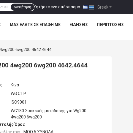
Ζητήστε ένα απόσπασμα
|
Greek
Αναζήτηση
Σ
ΜΑΣ ΕΛΆΤΕ ΣΕ ΕΠΑΦΉ ΜΕ
ΕΙΔΉΣΕΙΣ
ΠΕΡΙΠΤΏΣΕΙΣ
 4wg200 6wg200 4642.4644
200 4wg200 6wg200 4642.4644
ς:
Κίνα
WG CTP
ISO9001
:
WG180 Συσκευές μετάδοσης για Wg200
4wg200 6wg200
τολής Όροι:
ελίας min:
MOQ 5 ΣΎΝΟΛΑ