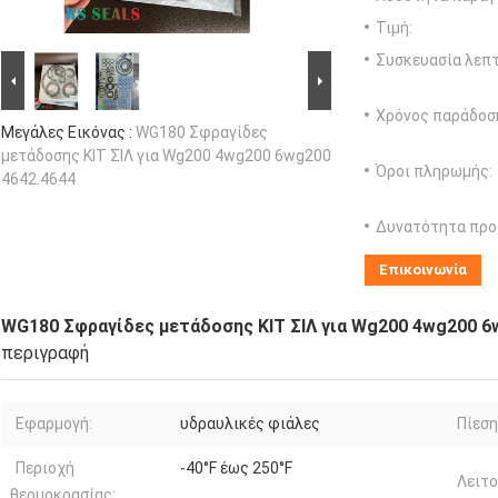
Τιμή:
Συσκευασία λεπτ
Χρόνος παράδοσ
Μεγάλες Εικόνας :
WG180 Σφραγίδες
μετάδοσης ΚΙΤ ΣΙΛ για Wg200 4wg200 6wg200
Όροι πληρωμής:
4642.4644
Δυνατότητα προ
Επικοινωνία
WG180 Σφραγίδες μετάδοσης ΚΙΤ ΣΙΛ για Wg200 4wg200 6
περιγραφή
Εφαρμογή:
υδραυλικές φιάλες
Πίεση
Περιοχή
-40°F έως 250°F
Λειτο
θερμοκρασίας: