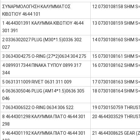
ΣΥΝΑΡΜΟΛΟΓΗΣΗ ΚΑΛΥΜΜΑΤΟΣ
12 0730108158 SHIM S=
ΚΙΒΩΤΙΟΥ 4644 101
1 4644301391 ΚΑΛΥΜΜΑ ΚΙΒΩΤΙΟΥ 4644
13 0730108159 SHIM S=
301 391
2 0336302027 PLUG (M30*1.5)0336 302
14 0730108160 SHIM S=
027
3 0634304275 O-RING (27*2)0634 304 275
15 0730108161 SHIM S=
4 0899317344 ΠΙΝΑΚΑ ΤΥΠΟΥ 0899 317
16 0730108162 SHIM S=
344
5 0631311009 RIVET 0631 311 009
17 0730108163 SHIM S=
6 0636305046 PLUG (AM14*1.5)0636 305
18 0730108164 SHIM S=
046
7 0634306522 O-RING 0634 306 522
19 0730150759 THRUST
8 4644301298 ΚΑΛΥΜΜΑ ΠΙΑΤΟ 4644 301
20 4644303529 THRUST
298
9 4644301192 ΚΑΛΥΜΜΑ ΠΙΑΤΟ 4644 301
21 4644308625 GEAR (Z