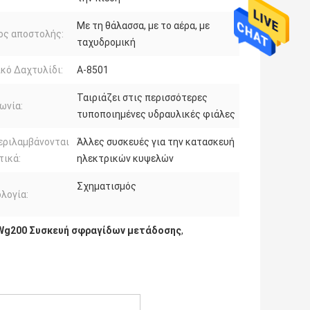
Με τη θάλασσα, με το αέρα, με
ος αποστολής:
ταχυδρομική
κό Δαχτυλίδι:
Α-8501
Ταιριάζει στις περισσότερες
ωνία:
τυποποιημένες υδραυλικές φιάλες
εριλαμβάνονται
Άλλες συσκευές για την κατασκευή
τικά:
ηλεκτρικών κυψελών
Σχηματισμός
λογία:
Wg200 Συσκευή σφραγίδων μετάδοσης
,