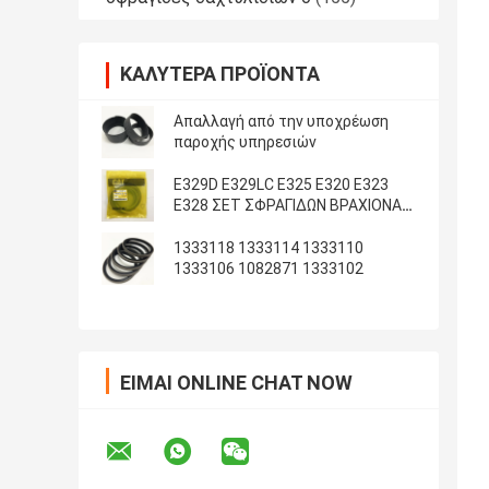
ΚΑΛΎΤΕΡΑ ΠΡΟΪΌΝΤΑ
Απαλλαγή από την υποχρέωση
παροχής υπηρεσιών
E329D E329LC E325 E320 E323
E328 ΣΕΤ ΣΦΡΑΓΙΔΩΝ ΒΡΑΧΙΟΝΑ
ΚΑΔΟΥ ARM
1333118 1333114 1333110
1333106 1082871 1333102
ΕΊΜΑΙ ONLINE CHAT NOW