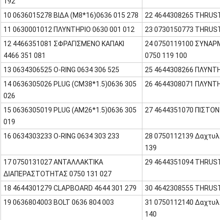
192
10 0636015278 ΒΙΔΑ (M8*16)0636 015 278
22 4644308265 THRUST
11 0630001012 ΠΛΥΝΤΗΡΙΟ 0630 001 012
23 0730150773 THRUST
12 4466351081 ΣΦΡΑΓΙΣΜΕΝΟ ΚΑΠΑΚΙ
24 0750119100 ΣΥΝΑΡ
4466 351 081
0750 119 100
13 0634306525 O-RING 0634 306 525
25 4644308266 ΠΛΥΝΤΗ
14 0636305026 PLUG (CM38*1.5)0636 305
26 4644308071 ΠΛΥΝΤΗ
026
15 0636305019 PLUG (AM26*1.5)0636 305
27 4644351070 ΠΙΣΤΟΝ
019
16 0634303233 O-RING 0634 303 233
28 0750112139 Δαχτυλ
139
17 0750131027 ΑΝΤΑΛΛΑΚΤΙΚΑ
29 4644351094 THRUST
ΔΙΑΠΕΡΑΣΤΟΤΗΤΑΣ 0750 131 027
18 4644301279 CLAPBOARD 4644 301 279
30 4642308555 THRUST
19 0636804003 BOLT 0636 804 003
31 0750112140 Δαχτυλ
140