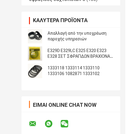
ΚΑΛΎΤΕΡΑ ΠΡΟΪΌΝΤΑ
Απαλλαγή από την υποχρέωση
παροχής υπηρεσιών
E329D E329LC E325 E320 E323
E328 ΣΕΤ ΣΦΡΑΓΙΔΩΝ ΒΡΑΧΙΟΝΑ
ΚΑΔΟΥ ARM
1333118 1333114 1333110
1333106 1082871 1333102
ΕΊΜΑΙ ONLINE CHAT NOW