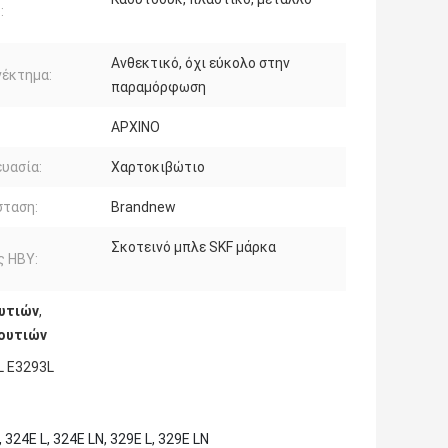
:
Ανθεκτικό, όχι εύκολο στην
νέκτημα:
παραμόρφωση
ΑΡΧΙΝΟ
υασία:
Χαρτοκιβώτιο
σταση:
Brandnew
Σκοτεινό μπλε SKF μάρκα
ς HBY:
ουτιών
,
κουτιών
L E3293L
 324E L, 324E LN, 329E L, 329E LN