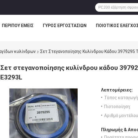
ΠΕΡΊΠΟΥ ΕΜΕΊΣ
ΓΎΡΟΣ ΕΡΓΟΣΤΑΣΊΩΝ
ΠΟΙΟΤΙΚΌΣ ΈΛΕΓΧΟ
αγίδων κυλίνδρων
Σετ Στεγανοποίησης Κυλίνδρου Κάδου 3979295 Τ
Σετ στεγανοποίησης κυλίνδρου κάδου 397929
E3293L
Λεπτομέρειες:
Τόπος καταγωγή
Πιστοποίηση:
Αριθμό μοντέλου
Πληρωμής & Αποσ
Ποσότητα παραγγ