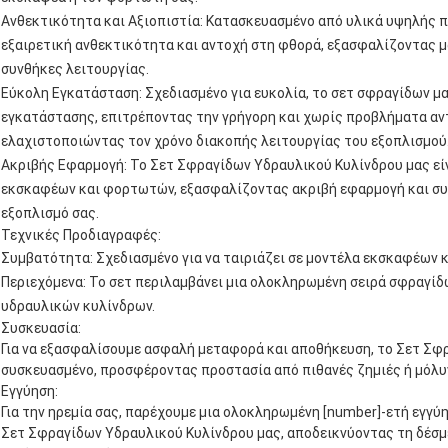
Ανθεκτικότητα και Αξιοπιστία: Κατασκευασμένο από υλικά υψηλής π
εξαιρετική ανθεκτικότητα και αντοχή στη φθορά, εξασφαλίζοντας μ
συνθήκες λειτουργίας.
Εύκολη Εγκατάσταση: Σχεδιασμένο για ευκολία, το σετ σφραγίδων μα
εγκατάστασης, επιτρέποντας την γρήγορη και χωρίς προβλήματα α
ελαχιστοποιώντας τον χρόνο διακοπής λειτουργίας του εξοπλισμού
Ακριβής Εφαρμογή: Το Σετ Σφραγίδων Υδραυλικού Κυλίνδρου μας είνα
εκσκαφέων και φορτωτών, εξασφαλίζοντας ακριβή εφαρμογή και σ
εξοπλισμό σας.
Τεχνικές Προδιαγραφές:
Συμβατότητα: Σχεδιασμένο για να ταιριάζει σε μοντέλα εκσκαφέων 
Περιεχόμενα: Το σετ περιλαμβάνει μια ολοκληρωμένη σειρά σφραγίδ
υδραυλικών κυλίνδρων.
Συσκευασία:
Για να εξασφαλίσουμε ασφαλή μεταφορά και αποθήκευση, το Σετ Σφ
συσκευασμένο, προσφέροντας προστασία από πιθανές ζημιές ή μόλυ
Εγγύηση:
Για την ηρεμία σας, παρέχουμε μια ολοκληρωμένη [number]-ετή εγγ
Σετ Σφραγίδων Υδραυλικού Κυλίνδρου μας, αποδεικνύοντας τη δέσμ