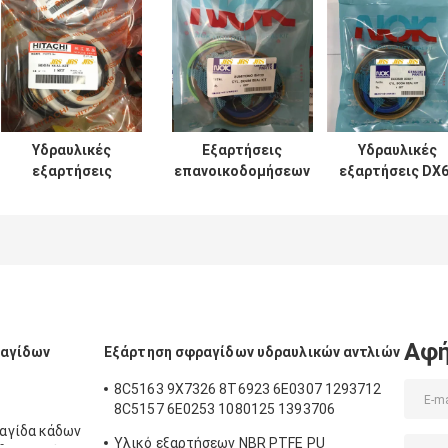
Υδραυλικές
Εξαρτήσεις
Υδραυλικές
εξαρτήσεις
επανοικοδομήσεων
εξαρτήσεις DX
σφραγίδων
κυλίνδρων SH120
7 200 210 300
κυλίνδρων UH025
SH200 για τον κάδο
σφραγίδων
UH083 ΓΙΑ τον
βραχιόνων
κυλίνδρων
κάδο βραχιόνων
βραχιόνων
εκσκαφέων
βραχιόνων
εκσκαφέων
DOOSAN
Hitachi
Αφή
ραγίδων
Εξάρτηση σφραγίδων υδραυλικών αντλιών
8C5163 9X7326 8T6923 6E0307 1293712
8C5157 6E0253 1080125 1393706
8T1797 8C5160 1086211 1293709
αγίδα κάδων
Υλικό εξαρτήσεων NBR PTFE PU