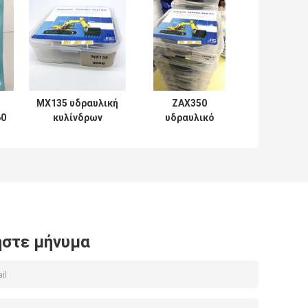
MX135 υδραυλική
ZAX350
60
κυλίνδρων
υδραυλικό
επισκευής σειρά
λαστιχένιο PTFE
Soosan
NBR PU
εξαρτήσεων
σφραγίδων
μηχανική
κυλίνδρων υλικό
εξαρτήσεων
στε μήνυμα