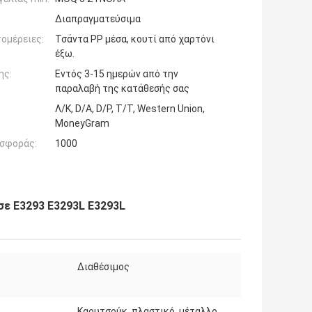
Διαπραγματεύσιμα
ομέρειες:
Τσάντα PP μέσα, κουτί από χαρτόνι
έξω.
ης:
Εντός 3-15 ημερών από την
παραλαβή της κατάθεσής σας
Λ/Κ, D/A, D/P, T/T, Western Union,
MoneyGram
σφοράς:
1000
σε E3293 E3293L E3293L
Διαθέσιμος
Καουτσούκ, πλαστικό, μέταλλο