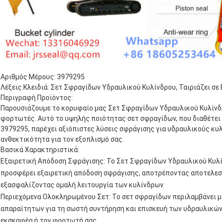
Αριθμός Μέρους: 3979295
Λέξεις Κλειδιά: Σετ Σφραγίδων Υδραυλικού Κυλίνδρου, Ταιριάζει 
Περιγραφή Προϊόντος:
Παρουσιάζουμε το κορυφαίο μας Σετ Σφραγίδων Υδραυλικού Κυλίνδρ
φορτωτές. Αυτό το υψηλής ποιότητας σετ σφραγίδων, που διαθέτει
3979295, παρέχει αξιόπιστες λύσεις σφράγισης για υδραυλικούς κυ
ανθεκτικότητα για τον εξοπλισμό σας.
Βασικά Χαρακτηριστικά:
Εξαιρετική Απόδοση Σφράγισης: Το Σετ Σφραγίδων Υδραυλικού Κυλίν
προσφέρει εξαιρετική απόδοση σφράγισης, αποτρέποντας αποτελεσμ
εξασφαλίζοντας ομαλή λειτουργία των κυλίνδρων.
Περιεχόμενα Ολοκληρωμένου Σετ: Το σετ σφραγίδων περιλαμβάνει 
απαραίτητων για τη σωστή συντήρηση και επισκευή των υδραυλικών 
εκσκαφέα ή τον φορτωτή σας.