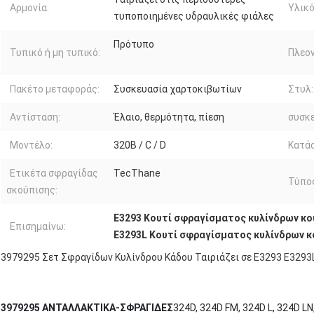
Αρμονία:
Υλικό
τυποποιημένες υδραυλικές φιάλες
Πρότυπο
Τυπικό ή μη τυπικό:
Πλεο
Πακέτο μεταφοράς:
Συσκευασία χαρτοκιβωτίων
Στυλ:
Αντίσταση:
Έλαιο, θερμότητα, πίεση
συσκε
Μοντέλο:
320B / C / D
Κατά
Ετικέτα σφραγίδας
TecThane
Τύπο
σκούπισης:
Ε3293 Κουτί σφραγίσματος κυλίνδρων κ
Επισημαίνω:
Ε3293L Κουτί σφραγίσματος κυλίνδρων 
3979295 Σετ Σφραγίδων Κυλίνδρου Κάδου Ταιριάζει σε E3293 E3293
3979295 ΑΝΤΑΛΛΑΚΤΙΚΑ-ΣΦΡΑΓΙΔΕΣ
324D, 324D FM, 324D L, 324D LN,