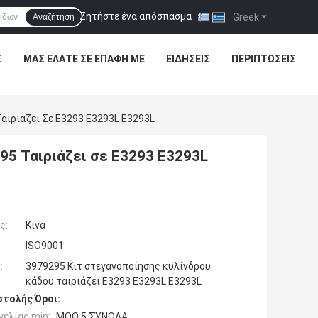
Ζητήστε ένα απόσπασμα
|
Greek
Αναζήτηση
Σ
ΜΑΣ ΕΛΆΤΕ ΣΕ ΕΠΑΦΉ ΜΕ
ΕΙΔΉΣΕΙΣ
ΠΕΡΙΠΤΏΣΕΙΣ
αιριάζει Σε E3293 E3293L E3293L
5 Ταιριάζει σε E3293 E3293L
ς:
Κίνα
ISO9001
:
3979295 Κιτ στεγανοποίησης κυλίνδρου
κάδου ταιριάζει E3293 E3293L E3293L
τολής Όροι:
ελίας min:
MOQ 5 ΣΎΝΟΛΑ