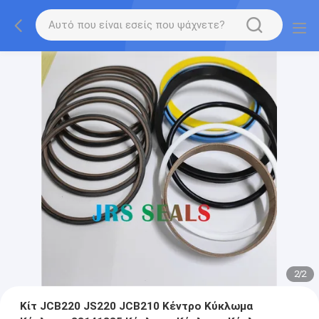
2
/
2
Κίτ JCB220 JS220 JCB210 Κέντρο Κύκλωμα