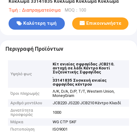
Κύκλωμα 33141835 Κύκλωμα Κύκλωμα Κύκλωμα
Τιμή：Διαπραγματεύσιμα
MOQ：100
Καλύτερη τιμή
Επικοινωνήστε
Περιγραφή Προϊόντων
,
Κίτ ενιαίας σφραγίδας JCB210
αντοχή σε λάδι Κέντρο Κουτί
Συζευκτικής Σφραγίδας
Υψηλό φως
,
33141835 Συσκευή ενιαίας
σφραγίδας κέντρου
Λ/Κ, D/A, D/P, T/T, Western Union,
Όροι πληρωμής
MoneyGram
Αριθμό μοντέλου
JCB220 JS220 JCB210 Κέντρο Κλειδί
Δυνατότητα
1000
προσφοράς
Μάρκα
WG CTP SKF
Πιστοποίηση
ISO9001