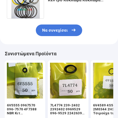
33141835 Κύκλωμα Κύκλωμα
Κύκλωμα
Να συνεχίσει
Συνιστώμενα Προϊόντα
6V5555 0967570
7L4774 239-2402
6V4589 4S592
096-7570 4F7388
2392402 0969529
2M0344 2H39
NBR Κιτ
096-9529 2242639
Τσιμούχα τιμο
στεγανοποίησης
224-2639 NBR Κιτ
υδραυλικού