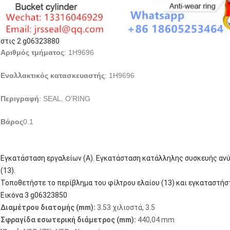
στις 2 g06323880
Αριθμός τμήματος
: 1H9696
Εναλλακτικός κατασκευαστής
: 1H9696
Περιγραφή
: SEAL, O'RING
Βάρος
0.1
Εγκατάσταση εργαλείων (Α). Εγκατάσταση κατάλληλης συσκευής αν
(13).
Τοποθετήστε το περίβλημα του φίλτρου ελαίου (13) και εγκαταστήστε
Εικόνα 3 g06323850
Διαμέτρου διατομής (mm):
3.53 χιλιοστά, 3.5
Σφραγίδα εσωτερική διάμετρος (mm):
440,04 mm