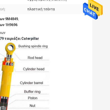
υή:
πλαστική τσάντα
ρων 9M4849
,
ρων 1H9696
ρων
9 ταιριάζει Caterpillar