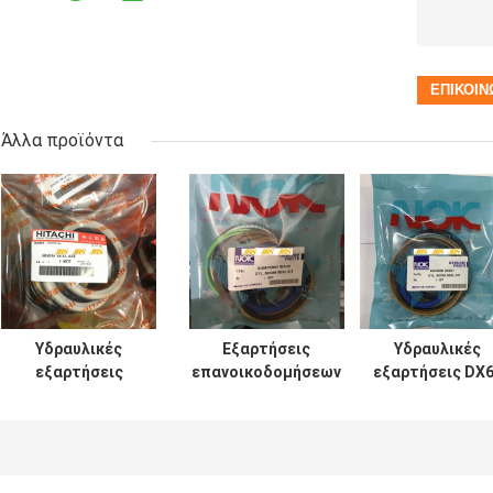
Άλλα προϊόντα
Υδραυλικές
Εξαρτήσεις
Υδραυλικές
εξαρτήσεις
επανοικοδομήσεων
εξαρτήσεις DX
σφραγίδων
κυλίνδρων SH120
7 200 210 300
κυλίνδρων UH025
SH200 για τον κάδο
σφραγίδων
UH083 ΓΙΑ τον
βραχιόνων
κυλίνδρων
κάδο βραχιόνων
βραχιόνων
εκσκαφέων
βραχιόνων
εκσκαφέων
DOOSAN