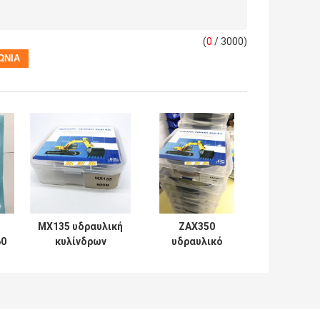
(
0
/ 3000)
MX135 υδραυλική
ZAX350
60
κυλίνδρων
υδραυλικό
επισκευής σειρά
λαστιχένιο PTFE
Soosan
NBR PU
εξαρτήσεων
σφραγίδων
μηχανική
κυλίνδρων υλικό
εξαρτήσεων