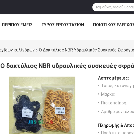
ΠΕΡΊΠΟΥ ΕΜΕΊΣ
ΓΎΡΟΣ ΕΡΓΟΣΤΑΣΊΩΝ
ΠΟΙΟΤΙΚΌΣ ΈΛΕΓΧΟ
αγίδων κυλίνδρων
Ο Δακτύλιος NBR Υδραυλικές Συσκευές Σφράγι
Ο δακτύλιος NBR υδραυλικές συσκευές σφρ
Λεπτομέρειες:
Τόπος καταγωγή
Μάρκα:
Πιστοποίηση:
Αριθμό μοντέλου
Πληρωμής & Αποσ
Ποσότητα παραγγ