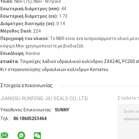
Υλικό:
NBR (75), NBR - Νιτρικό
Εσωτερική διάμετρος (mm):
44
Εσωτερική διάμετρος (σε):
1.73
Διάμετρος διατομής (σε):
0.14
Μέγεθος Dash:
224
Περιγραφή του υλικού:
Το NBR είναι ένα ευπροσάρμοστο υλικό με κ
κόψιμο.Μην χρησιμοποιείτε με βιοδιαζέλ.
Επικάλυψη:
Κανένα
,
ετικέτα:
Τσιμούχες λαδιού υδραυλικού κυλίνδρου ZAX240
PC200 ε
Κιτ στεγανοποίησης υδραυλικών κυλίνδρων Komatsu
Στοιχεία επικοινωνίας
JIANGSU RUNFENG JIU SEALS CO., LTD.
Στείλετε 
Υπεύθυνος Επικοινωνίας:
SUNNY
Τηλ.::
86 18605253464