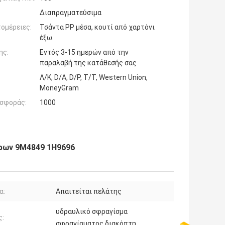
Διαπραγματεύσιμα
ομέρειες:
Τσάντα PP μέσα, κουτί από χαρτόνι
έξω.
ης:
Εντός 3-15 ημερών από την
παραλαβή της κατάθεσής σας
Λ/Κ, D/A, D/P, T/T, Western Union,
MoneyGram
σφοράς:
1000
δρων 9M4849 1H9696
α:
Απαιτείται πελάτης
υδραυλικό σφραγίσμα
ς:
σφραγίσματος διακόπτη