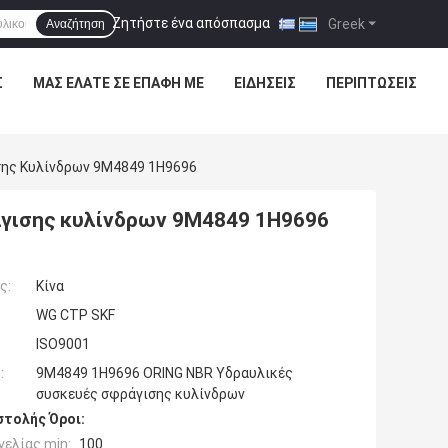
Ζητήστε ένα απόσπασμα
|
Greek
Αναζήτηση
Σ
ΜΑΣ ΕΛΆΤΕ ΣΕ ΕΠΑΦΉ ΜΕ
ΕΙΔΉΣΕΙΣ
ΠΕΡΙΠΤΏΣΕΙΣ
σης Κυλίνδρων 9M4849 1H9696
άγισης κυλίνδρων 9M4849 1H9696
ς:
Κίνα
WG CTP SKF
ISO9001
:
9M4849 1H9696 ORING NBR Υδραυλικές
συσκευές σφράγισης κυλίνδρων
τολής Όροι:
ελίας min:
100