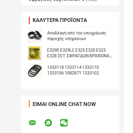
ΚΑΛΎΤΕΡΑ ΠΡΟΪΌΝΤΑ
Απαλλαγή από την υποχρέωση
παροχής υπηρεσιών
E329D E329LC E325 E320 E323
E328 ΣΕΤ ΣΦΡΑΓΙΔΩΝ ΒΡΑΧΙΟΝΑ
ΚΑΔΟΥ ARM
1333118 1333114 1333110
1333106 1082871 1333102
ΕΊΜΑΙ ONLINE CHAT NOW