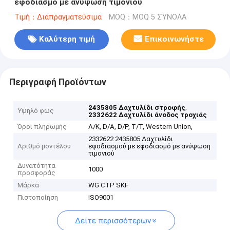
εφοδιασμό με ανύψωση τιμονιού
Τιμή：Διαπραγματεύσιμα
MOQ：MOQ 5 ΣΎΝΟΛΑ
Καλύτερη τιμή
Επικοινωνήστε
Περιγραφή Προϊόντων
,
2435805 Δαχτυλίδι στροφής
Υψηλό φως
2332622 Δαχτυλίδι άνοδος τροχιάς
Όροι πληρωμής
Λ/Κ, D/A, D/P, T/T, Western Union,
2332622 2435805 Δαχτυλίδι
Αριθμό μοντέλου
εφοδιασμού με εφοδιασμό με ανύψωση
τιμονιού
Δυνατότητα
1000
προσφοράς
Μάρκα
WG CTP SKF
Πιστοποίηση
ISO9001
Δείτε περισσότερων