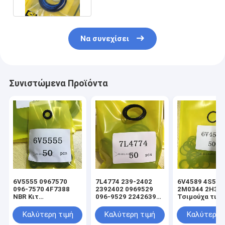
Να συνεχίσει
Συνιστώμενα Προϊόντα
6V5555 0967570
7L4774 239-2402
6V4589 4S592
096-7570 4F7388
2392402 0969529
2M0344 2H39
NBR Κιτ
096-9529 2242639
Τσιμούχα τιμο
στεγανοποίησης
224-2639 NBR Κιτ
υδραυλικού
υδραυλικού
στεγανοποίησης
κυλίνδρου φο
Καλύτερη τιμή
Καλύτερη τιμή
Καλύτερη 
κυλίνδρου φορτωτή
υδραυλικού
ανύψωσης