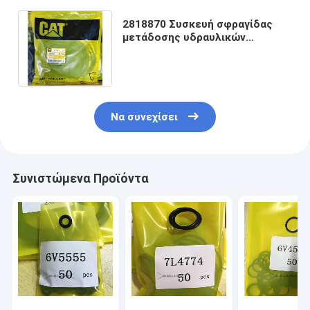
2818870 Συσκευή σφραγίδας
μετάδοσης υδραυλικών
εξαρτημάτων Caterpillar
1556047 CAT 140H
Να συνεχίσει
Συνιστώμενα Προϊόντα