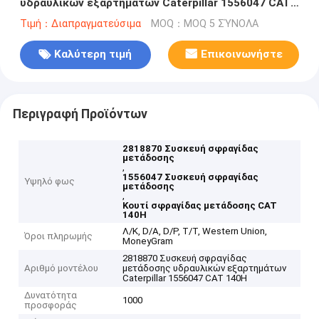
υδραυλικών εξαρτημάτων Caterpillar 1556047 CAT
140H
Τιμή：Διαπραγματεύσιμα
MOQ：MOQ 5 ΣΎΝΟΛΑ
Καλύτερη τιμή
Επικοινωνήστε
Περιγραφή Προϊόντων
2818870 Συσκευή σφραγίδας
μετάδοσης
,
1556047 Συσκευή σφραγίδας
Υψηλό φως
μετάδοσης
,
Κουτί σφραγίδας μετάδοσης CAT
140H
Λ/Κ, D/A, D/P, T/T, Western Union,
Όροι πληρωμής
MoneyGram
2818870 Συσκευή σφραγίδας
Αριθμό μοντέλου
μετάδοσης υδραυλικών εξαρτημάτων
Caterpillar 1556047 CAT 140H
Δυνατότητα
1000
προσφοράς