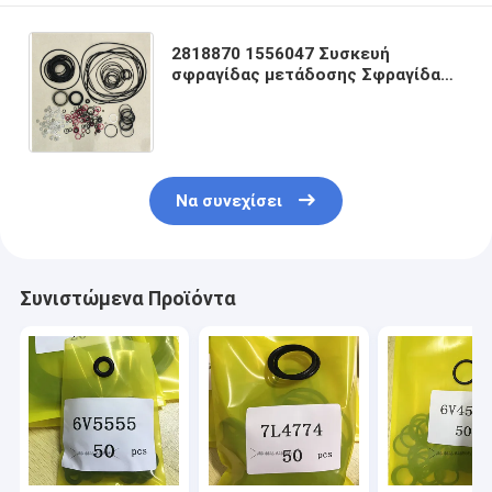
2818870 1556047 Συσκευή
σφραγίδας μετάδοσης Σφραγίδα
για κινητήρα CAT 120H 12H 140H
160H 631E 637E 637G 631G 3512B
Να συνεχίσει
Συνιστώμενα Προϊόντα