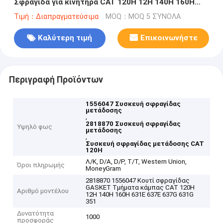
Σφραγίδα για κινητήρα CAT 120H 12H 140H 160H
631E 637E 637G 631G 3512B
Τιμή：Διαπραγματεύσιμα
MOQ：MOQ 5 ΣΎΝΟΛΑ
Καλύτερη τιμή
Επικοινωνήστε
Περιγραφή Προϊόντων
1556047 Συσκευή σφραγίδας
μετάδοσης
,
2818870 Συσκευή σφραγίδας
Υψηλό φως
μετάδοσης
,
Συσκευή σφραγίδας μετάδοσης CAT
120H
Λ/Κ, D/A, D/P, T/T, Western Union,
Όροι πληρωμής
MoneyGram
2818870 1556047 Κουτί σφραγίδας
GASKET Τμήματα κάμπας CAT 120H
Αριθμό μοντέλου
12H 140H 160H 631E 637E 637G 631G
351
Δυνατότητα
1000
προσφοράς