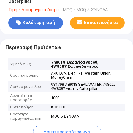
Caterpillar
Τιμή：Διαπραγματεύσιμα
MOQ：MOQ 5 ΣΎΝΟΛΑ
Καλύτερη τιμή
Επικοινωνήστε
Περιγραφή Προϊόντων
,
7n8018 Σφραγίδα νερού
Υψηλό φως
4W8087 Σφραγίδα νερού
Λ/Κ, D/A, D/P, T/T, Western Union,
Όροι πληρωμής
MoneyGram
9Y1798 7n8018 SEAL WATER 7N8025
Αριθμό μοντέλου
4W8087 για την Caterpillar
Δυνατότητα
1000
προσφοράς
Πιστοποίηση
ISO9001
Ποσότητα
MOQ 5 ΣΎΝΟΛΑ
παραγγελίας min
Δείτε περισσότερων