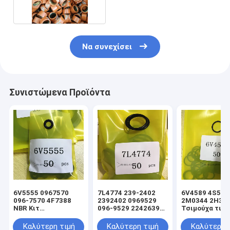
Να συνεχίσει
Συνιστώμενα Προϊόντα
6V5555 0967570
7L4774 239-2402
6V4589 4S592
096-7570 4F7388
2392402 0969529
2M0344 2H39
NBR Κιτ
096-9529 2242639
Τσιμούχα τιμο
στεγανοποίησης
224-2639 NBR Κιτ
υδραυλικού
υδραυλικού
στεγανοποίησης
κυλίνδρου φο
Καλύτερη τιμή
Καλύτερη τιμή
Καλύτερη 