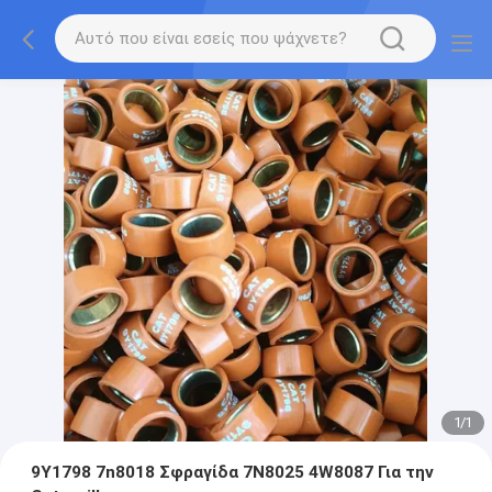
1
/
1
9Y1798 7n8018 Σφραγίδα 7N8025 4W8087 Για την