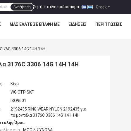
Ζητήστε ένα απόσπασμα
|
Greek
Αναζήτηση
Σ
ΜΑΣ ΕΛΆΤΕ ΣΕ ΕΠΑΦΉ ΜΕ
ΕΙΔΉΣΕΙΣ
ΠΕΡΙΠΤΏΣΕΙΣ
3176C 3306 14G 14H 14H
λα 3176C 3306 14G 14H 14H
ς:
Κίνα
WG CTP SKF
ISO9001
:
2192435 RING WEAR NYLON 2192435 για
τα μοντέλα 3176C 3306 14G 14H 14H
τολής Όροι:
ελίας min:
MOQ 5 ΣΎΝΟΛΑ