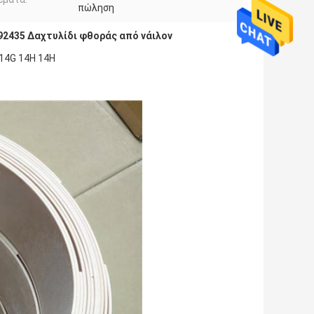
πώληση
92435 Δαχτυλίδι φθοράς από νάιλον
14G 14H 14H