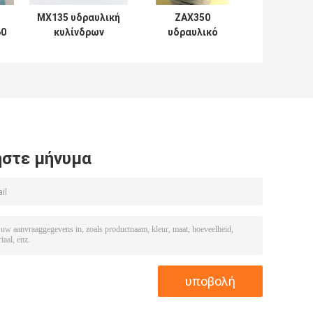
MX135 υδραυλική
ZAX350
60
κυλίνδρων
υδραυλικό
επισκευής σειρά
λαστιχένιο PTFE
Soosan
NBR PU
εξαρτήσεων
σφραγίδων
μηχανική
κυλίνδρων υλικό
εξαρτήσεων
στε μήνυμα