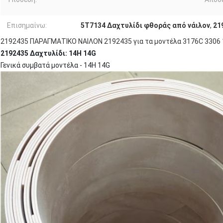
Επισημαίνω:
5Τ7134 Δαχτυλίδι φθοράς από νάιλον
,
21
2192435 ΠΑΡΑΓΜΑΤΙΚΟ ΝΑΙΛΟΝ 2192435 για τα μοντέλα 3176C 3306 
2192435 Δαχτυλίδι: 14H 14G
Γενικά συμβατά μοντέλα - 14H 14G