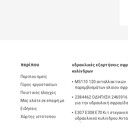
περίπου
υδραυλικές εξαρτήσεις σφ
κυλίνδρων
Περίπου εμείς
MS110 120 ανταλλακτικών
Γύρος εργοστασίων
παρεμβυσμάτων ελαίου σφρ
Ποιοτικός έλεγχος
βραχιόνων βραχιόνων 180 υ
2384462 ΟΔΉΓΗΣΗ 2465916 c
κυλίνδρων εξαρτήσεων σφρ
Μας ελάτε σε επαφή με
για την υδραυλική σφραγίδ
εκσκαφέων σφραγίδων κάδ
Ειδήσεις
φορτωτών
βραχιόνων βραχιόνων
E307 E308 E70 Κιτ στεγανο
Χάρτης ιστότοπου
υδραυλικού κυλίνδρου Αντ
κάδου βραχίονα βραχίονα