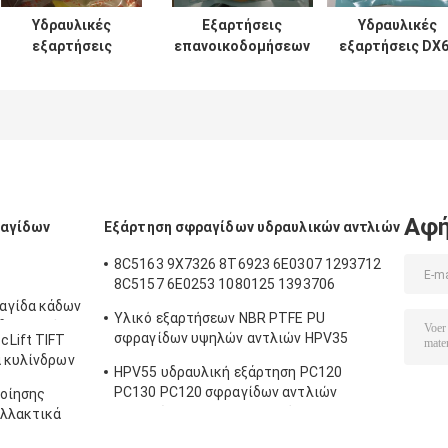
Υδραυλικές
Εξαρτήσεις
Υδραυλικές
εξαρτήσεις
επανοικοδομήσεων
εξαρτήσεις DX
σφραγίδων
κυλίνδρων SH120
7 200 210 300
κυλίνδρων UH025
SH200 για τον κάδο
σφραγίδων
UH083 ΓΙΑ τον
βραχιόνων
κυλίνδρων
κάδο βραχιόνων
βραχιόνων
εκσκαφέων
βραχιόνων
εκσκαφέων
DOOSAN
Hitachi
Αφή
ραγίδων
Εξάρτηση σφραγίδων υδραυλικών αντλιών
8C5163 9X7326 8T6923 6E0307 1293712
8C5157 6E0253 1080125 1393706
8T1797 8C5160 1086211 1293709
αγίδα κάδων
Υλικό εξαρτήσεων NBR PTFE PU
1214185 1301857 0996998
δραυλική
σφραγίδων υψηλών αντλιών HPV35
Lift TIFT
αγίδων
HPV55
α κυλίνδρων
ων
HPV55 υδραυλική εξάρτηση PC120
PC130 PC120 σφραγίδων αντλιών
ποίησης
εργαλείων για τον εκσκαφέα
αλλακτικά