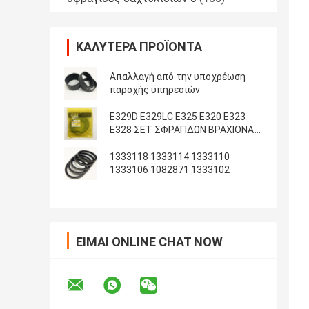
ΚΑΛΎΤΕΡΑ ΠΡΟΪΌΝΤΑ
Απαλλαγή από την υποχρέωση
παροχής υπηρεσιών
E329D E329LC E325 E320 E323
E328 ΣΕΤ ΣΦΡΑΓΙΔΩΝ ΒΡΑΧΙΟΝΑ
ΚΑΔΟΥ ARM
1333118 1333114 1333110
1333106 1082871 1333102
ΕΊΜΑΙ ONLINE CHAT NOW