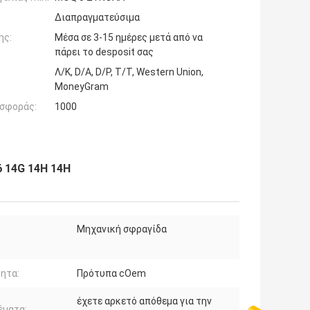
Διαπραγματεύσιμα
ης:
Μέσα σε 3-15 ημέρες μετά από να
πάρει το desposit σας
Λ/Κ, D/A, D/P, T/T, Western Union,
MoneyGram
σφοράς:
1000
6 14G 14H 14H
Μηχανική σφραγίδα
ητα:
Πρότυπα cOem
έχετε αρκετό απόθεμα για την
έματα: