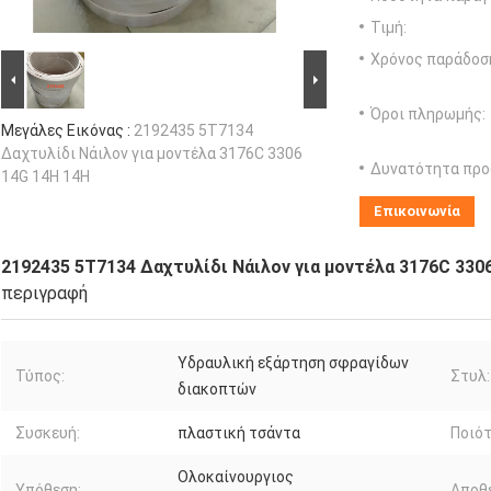
Τιμή:
Χρόνος παράδοσ
Όροι πληρωμής:
Μεγάλες Εικόνας :
2192435 5T7134
Δαχτυλίδι Νάιλον για μοντέλα 3176C 3306
Δυνατότητα προ
14G 14H 14H
Επικοινωνία
2192435 5T7134 Δαχτυλίδι Νάιλον για μοντέλα 3176C 330
περιγραφή
Υδραυλική εξάρτηση σφραγίδων
Τύπος:
Στυλ:
διακοπτών
Συσκευή:
πλαστική τσάντα
Ποιότ
Ολοκαίνουργιος
Υπόθεση:
Αποθ