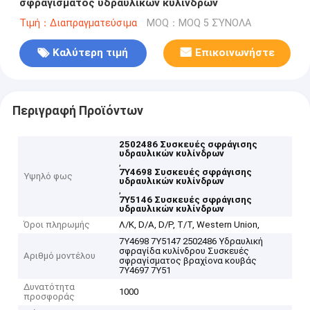
σφραγίσματος υδραυλικών κυλίνδρων
Τιμή：Διαπραγματεύσιμα
MOQ：MOQ 5 ΣΎΝΟΛΑ
Καλύτερη τιμή
Επικοινωνήστε
Περιγραφή Προϊόντων
2502486 Συσκευές σφράγισης
υδραυλικών κυλίνδρων
,
7Y4698 Συσκευές σφράγισης
Υψηλό φως
υδραυλικών κυλίνδρων
,
7Y5146 Συσκευές σφράγισης
υδραυλικών κυλίνδρων
Όροι πληρωμής
Λ/Κ, D/A, D/P, T/T, Western Union,
7Y4698 7Y5147 2502486 Υδραυλική
σφραγίδα κυλίνδρου Συσκευές
Αριθμό μοντέλου
σφραγίσματος βραχίονα κουβάς
7Y4697 7Y51
Δυνατότητα
1000
προσφοράς