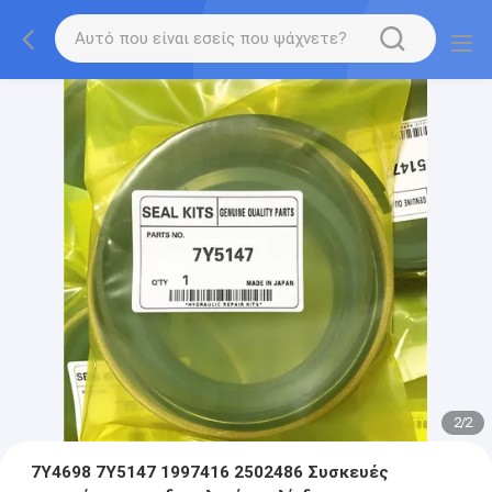
2
/
2
7Y4698 7Y5147 1997416 2502486 Συσκευές