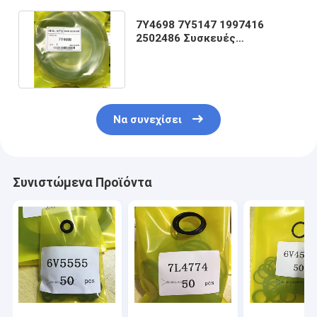
7Y4698 7Y5147 1997416
2502486 Συσκευές
σφραγίσματος υδραυλικών
κυλίνδρων
Να συνεχίσει
Συνιστώμενα Προϊόντα