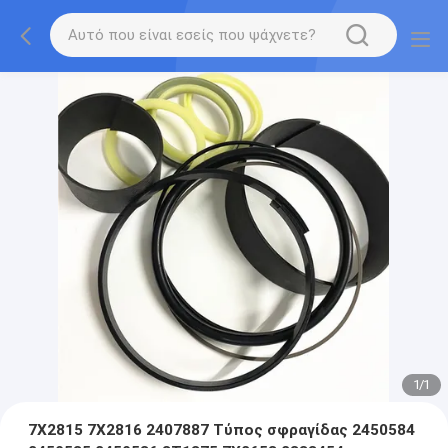
1
/
1
7X2815 7X2816 2407887 Τύπος σφραγίδας 2450584