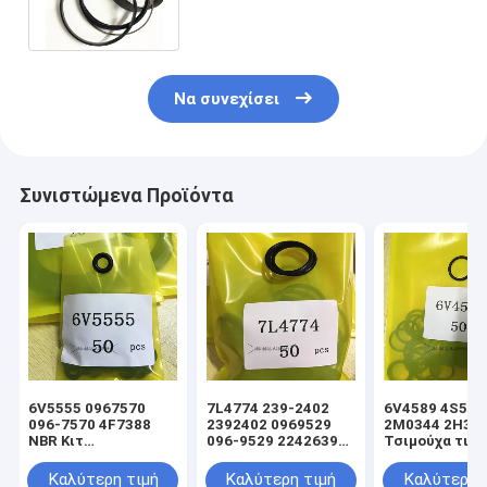
2833454
Να συνεχίσει
Συνιστώμενα Προϊόντα
6V5555 0967570
7L4774 239-2402
6V4589 4S592
096-7570 4F7388
2392402 0969529
2M0344 2H39
NBR Κιτ
096-9529 2242639
Τσιμούχα τιμο
στεγανοποίησης
224-2639 NBR Κιτ
υδραυλικού
υδραυλικού
στεγανοποίησης
κυλίνδρου φο
Καλύτερη τιμή
Καλύτερη τιμή
Καλύτερη 