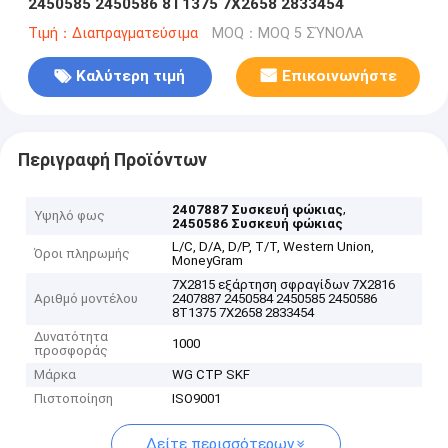
2450585 2450586 8T1375 7X2658 2833454
Τιμή：Διαπραγματεύσιμα
MOQ：MOQ 5 ΣΎΝΟΛΑ
Καλύτερη τιμή
Επικοινωνήστε
Περιγραφή Προϊόντων
,
2407887 Συσκευή φώκιας
Υψηλό φως
2450586 Συσκευή φώκιας
L/C, D/A, D/P, T/T, Western Union,
Όροι πληρωμής
MoneyGram
7X2815 εξάρτηση σφραγίδων 7X2816
Αριθμό μοντέλου
2407887 2450584 2450585 2450586
8T1375 7X2658 2833454
Δυνατότητα
1000
προσφοράς
Μάρκα
WG CTP SKF
Πιστοποίηση
ISO9001
Δείτε περισσότερων