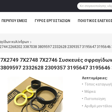
ΠΕΡΊΠΟΥ ΕΜΕΊΣ
ΓΎΡΟΣ ΕΡΓΟΣΤΑΣΊΩΝ
ΠΟΙΟΤΙΚΌΣ ΈΛΕΓΧΟ
αγίδων κυλίνδρων
2744 2268202 3387038 3809597 2332628 2309357 3195647 3195646
7X2749 7X2748 7X2746 Συσκευές σφραγίδων
3809597 2332628 2309357 3195647 3195646
Λεπτομέρειες:
Τόπος καταγωγή
Μάρκα:
Πιστοποίηση:
Αριθμό μοντέλου