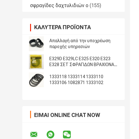
σφραγίδες δαχτυλιδιών ο
(155)
ΚΑΛΎΤΕΡΑ ΠΡΟΪΌΝΤΑ
Απαλλαγή από την υποχρέωση
παροχής υπηρεσιών
E329D E329LC E325 E320 E323
E328 ΣΕΤ ΣΦΡΑΓΙΔΩΝ ΒΡΑΧΙΟΝΑ
ΚΑΔΟΥ ARM
1333118 1333114 1333110
1333106 1082871 1333102
ΕΊΜΑΙ ONLINE CHAT NOW