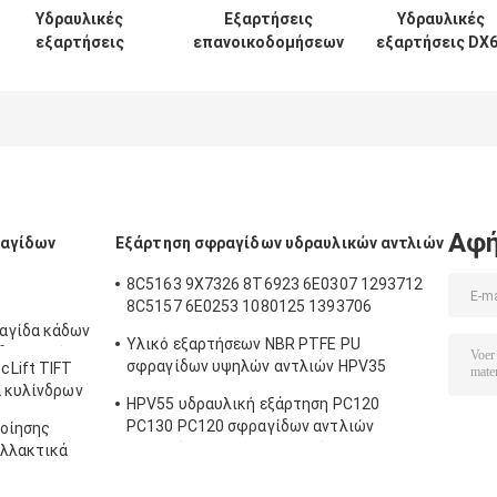
Υδραυλικές
Εξαρτήσεις
Υδραυλικές
εξαρτήσεις
επανοικοδομήσεων
εξαρτήσεις DX
σφραγίδων
κυλίνδρων SH120
7 200 210 300
κυλίνδρων UH025
SH200 για τον κάδο
σφραγίδων
UH083 ΓΙΑ τον
βραχιόνων
κυλίνδρων
κάδο βραχιόνων
βραχιόνων
εκσκαφέων
βραχιόνων
εκσκαφέων
DOOSAN
Hitachi
Αφή
ραγίδων
Εξάρτηση σφραγίδων υδραυλικών αντλιών
8C5163 9X7326 8T6923 6E0307 1293712
8C5157 6E0253 1080125 1393706
8T1797 8C5160 1086211 1293709
αγίδα κάδων
Υλικό εξαρτήσεων NBR PTFE PU
1214185 1301857 0996998
δραυλική
σφραγίδων υψηλών αντλιών HPV35
Lift TIFT
αγίδων
HPV55
α κυλίνδρων
ων
HPV55 υδραυλική εξάρτηση PC120
PC130 PC120 σφραγίδων αντλιών
ποίησης
εργαλείων για τον εκσκαφέα
αλλακτικά