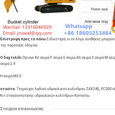
Επιστροφή προς τα πάνω:
Ειδικότερα, οι εν λόγω συνθήκες μπορο
της παρούσας οδηγίας.
Ο δαχτυλίδι:
Όρινγκ Kit σειρά P σειρά G σειρά AS σειρά S σειρά M σει
σειρά 2.4
Η σειρά M3.0
,
ετικέτα:
Τσιμούχες λαδιού υδραυλικού κυλίνδρου ZAX240
PC200 ε
Κιτ στεγανοποίησης υδραυλικών κυλίνδρων Komatsu
Στοιχεία επικοινωνίας