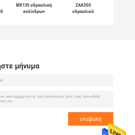
MX135 υδραυλική
ZAX350
60
κυλίνδρων
υδραυλικό
επισκευής σειρά
λαστιχένιο PTFE
Soosan
NBR PU
εξαρτήσεων
σφραγίδων
μηχανική
κυλίνδρων υλικό
εξαρτήσεων
στε μήνυμα