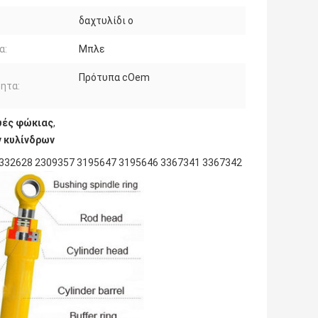
δαχτυλίδι ο
α:
Μπλε
Πρότυπα cOem
ητα:
υές φώκιας
,
 κυλίνδρων
332628 2309357 3195647 3195646 3367341 3367342