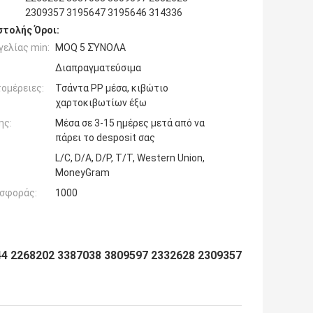
2309357 3195647 3195646 314336
τολής Όροι:
ελίας min:
MOQ 5 ΣΎΝΟΛΑ
Διαπραγματεύσιμα
ομέρειες:
Τσάντα PP μέσα, κιβώτιο
χαρτοκιβωτίων έξω
ης:
Μέσα σε 3-15 ημέρες μετά από να
πάρει το desposit σας
L/C, D/A, D/P, T/T, Western Union,
MoneyGram
σφοράς:
1000
4 2268202 3387038 3809597 2332628 2309357