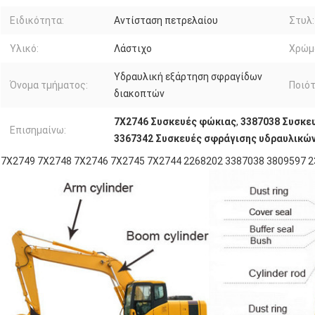
Ειδικότητα:
Αντίσταση πετρελαίου
Στυλ:
Υλικό:
Λάστιχο
Χρώμ
Υδραυλική εξάρτηση σφραγίδων
Όνομα τμήματος:
Ποιότ
διακοπτών
7X2746 Συσκευές φώκιας
,
3387038 Συσκε
Επισημαίνω:
3367342 Συσκευές σφράγισης υδραυλικών
7X2749 7X2748 7X2746 7X2745 7X2744 2268202 3387038 3809597 2