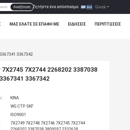
Ζητήστε ένα απόσπασμα
|
Greek
Αναζήτηση
Σ
ΜΑΣ ΕΛΆΤΕ ΣΕ ΕΠΑΦΉ ΜΕ
ΕΙΔΉΣΕΙΣ
ΠΕΡΙΠΤΏΣΕΙΣ
 3367341 3367342
 7X2745 7X2744 2268202 3387038
 3367341 3367342
ς:
ΚΙΝΑ
WG CTP SKF
ISO9001
:
7X2749 7X2748 7X2746 7X2745 7X2744
2268202 3387038 3809597 2332628