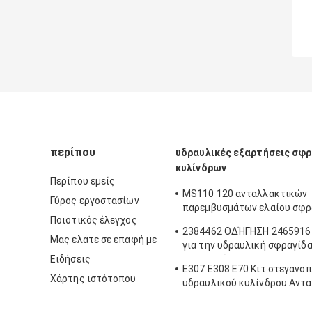
περίπου
υδραυλικές εξαρτήσεις σφ
κυλίνδρων
Περίπου εμείς
MS110 120 ανταλλακτικών
Γύρος εργοστασίων
παρεμβυσμάτων ελαίου σφρ
Ποιοτικός έλεγχος
βραχιόνων βραχιόνων 180 υ
2384462 ΟΔΉΓΗΣΗ 2465916 c
κυλίνδρων εξαρτήσεων σφρ
Μας ελάτε σε επαφή με
για την υδραυλική σφραγίδ
εκσκαφέων σφραγίδων κάδ
Ειδήσεις
φορτωτών
βραχιόνων βραχιόνων
E307 E308 E70 Κιτ στεγανο
Χάρτης ιστότοπου
υδραυλικού κυλίνδρου Αντ
κάδου βραχίονα βραχίονα