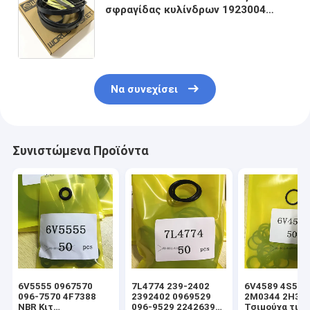
σφραγίδας κυλίνδρων 1923004
1923006 1624676 1624677 1680759
1680760 1697826 1923007 1923008
2156711
Να συνεχίσει
Συνιστώμενα Προϊόντα
6V5555 0967570
7L4774 239-2402
6V4589 4S592
096-7570 4F7388
2392402 0969529
2M0344 2H39
NBR Κιτ
096-9529 2242639
Τσιμούχα τιμο