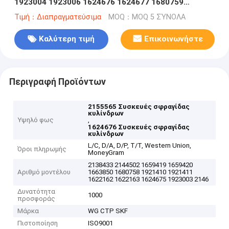
1923004 1923006 1624676 1624677 1680759
1680760 1697826 1923007 1923008 2156711
Τιμή：Διαπραγματεύσιμα
MOQ：MOQ 5 ΣΎΝΟΛΑ
Καλύτερη τιμή
Επικοινωνήστε
Περιγραφή Προϊόντων
2155565 Συσκευές σφραγίδας
κυλίνδρων
Υψηλό φως
,
1624676 Συσκευές σφραγίδας
κυλίνδρων
L/C, D/A, D/P, T/T, Western Union,
Όροι πληρωμής
MoneyGram
2138433 2144502 1659419 1659420
Αριθμό μοντέλου
1663850 1680758 1921410 1921411
1622162 1622163 1624675 1923003 2146
Δυνατότητα
1000
προσφοράς
Μάρκα
WG CTP SKF
Πιστοποίηση
ISO9001