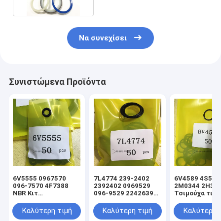
Να συνεχίσει
Συνιστώμενα Προϊόντα
6V5555 0967570
7L4774 239-2402
6V4589 4S592
096-7570 4F7388
2392402 0969529
2M0344 2H39
NBR Κιτ
096-9529 2242639
Τσιμούχα τιμο
στεγανοποίησης
224-2639 NBR Κιτ
υδραυλικού
υδραυλικού
στεγανοποίησης
κυλίνδρου φο
Καλύτερη τιμή
Καλύτερη τιμή
Καλύτερη 
κυλίνδρου φορτωτή
υδραυλικού
ανύψωσης