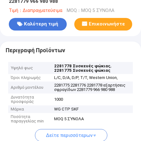
2281779 966 980 988
Τιμή：Διαπραγματεύσιμα
MOQ：MOQ 5 ΣΎΝΟΛΑ
Καλύτερη τιμή
Επικοινωνήστε
Περιγραφή Προϊόντων
,
2281778 Συσκευές φώκιας
Υψηλό φως
2281775 Συσκευές φώκιας
Όροι πληρωμής
L/C, D/A, D/P, T/T, Western Union,
2281775 2281776 2281778 εξαρτήσεις
Αριθμό μοντέλου
σφραγίδων 2281779 966 980 988
Δυνατότητα
1000
προσφοράς
Μάρκα
WG CTP SKF
Ποσότητα
MOQ 5 ΣΎΝΟΛΑ
παραγγελίας min
Δείτε περισσότερων