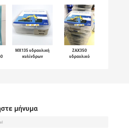
MX135 υδραυλική
ZAX350
60
κυλίνδρων
υδραυλικό
επισκευής σειρά
λαστιχένιο PTFE
Soosan
NBR PU
εξαρτήσεων
σφραγίδων
μηχανική
κυλίνδρων υλικό
εξαρτήσεων
στε μήνυμα