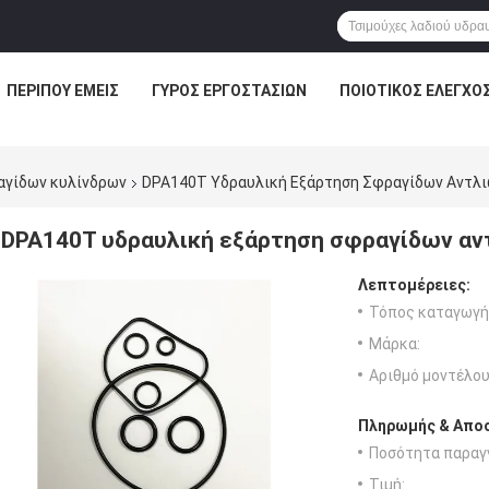
ΠΕΡΊΠΟΥ ΕΜΕΊΣ
ΓΎΡΟΣ ΕΡΓΟΣΤΑΣΊΩΝ
ΠΟΙΟΤΙΚΌΣ ΈΛΕΓΧΟ
αγίδων κυλίνδρων
DPA140T Υδραυλική Εξάρτηση Σφραγίδων Αντλι
DPA140T υδραυλική εξάρτηση σφραγίδων αν
Λεπτομέρειες:
Τόπος καταγωγή
Μάρκα:
Αριθμό μοντέλου
Πληρωμής & Αποσ
Ποσότητα παραγγ
Τιμή: