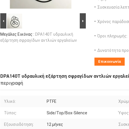
Συσκευασία λεπτ
Χρόνος παράδοσ
Μεγάλες Εικόνας :
DPA140T υδραυλική
Όροι πληρωμής:
εξάρτηση σφραγίδων αντλιών εργαλείων
Δυνατότητα προ
Επικοινωνία
DPA140T υδραυλική εξάρτηση σφραγίδων αντλιών εργαλε
περιγραφή
Υλικό:
PTFE
Χρώμ
Τύπος:
Side/Top/Box-Silence
Ύφος
Εξουσιοδότηση:
12 μήνες
Συσκε