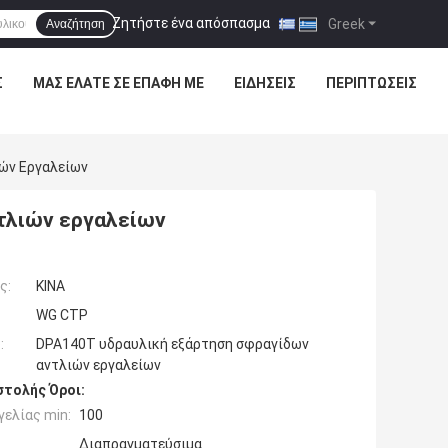
Ζητήστε ένα απόσπασμα
|
Greek
Αναζήτηση
Σ
ΜΑΣ ΕΛΆΤΕ ΣΕ ΕΠΑΦΉ ΜΕ
ΕΙΔΉΣΕΙΣ
ΠΕΡΙΠΤΏΣΕΙΣ
ών Εργαλείων
τλιών εργαλείων
ς:
ΚΙΝΑ
WG CTP
:
DPA140T υδραυλική εξάρτηση σφραγίδων
αντλιών εργαλείων
τολής Όροι:
ελίας min:
100
Διαπραγματεύσιμα