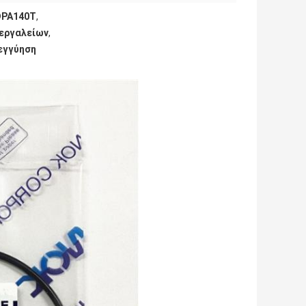
DPA140T
,
 εργαλείων
,
 εγγύηση