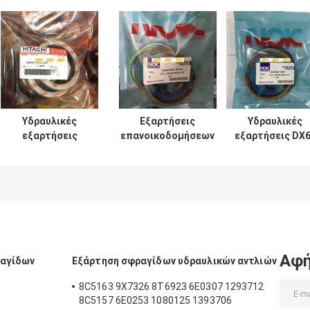
Υδραυλικές
Εξαρτήσεις
Υδραυλικές
εξαρτήσεις
επανοικοδομήσεων
εξαρτήσεις DX
σφραγίδων
κυλίνδρων SH120
7 200 210 300
κυλίνδρων UH025
SH200 για τον κάδο
σφραγίδων
UH083 ΓΙΑ τον
βραχιόνων
κυλίνδρων
κάδο βραχιόνων
βραχιόνων
εκσκαφέων
βραχιόνων
εκσκαφέων
DOOSAN
Hitachi
Αφή
ραγίδων
Εξάρτηση σφραγίδων υδραυλικών αντλιών
8C5163 9X7326 8T6923 6E0307 1293712
8C5157 6E0253 1080125 1393706