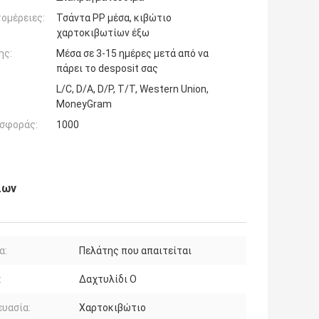
ομέρειες:
Τσάντα PP μέσα, κιβώτιο
χαρτοκιβωτίων έξω
ης:
Μέσα σε 3-15 ημέρες μετά από να
πάρει το desposit σας
L/C, D/A, D/P, T/T, Western Union,
MoneyGram
σφοράς:
1000
ίων
α:
Πελάτης που απαιτείται
:
Δαχτυλίδι Ο
υασία:
Χαρτοκιβώτιο