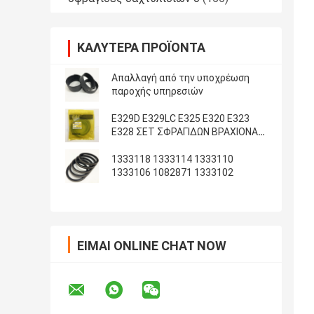
ΚΑΛΎΤΕΡΑ ΠΡΟΪΌΝΤΑ
Απαλλαγή από την υποχρέωση
παροχής υπηρεσιών
E329D E329LC E325 E320 E323
E328 ΣΕΤ ΣΦΡΑΓΙΔΩΝ ΒΡΑΧΙΟΝΑ
ΚΑΔΟΥ ARM
1333118 1333114 1333110
1333106 1082871 1333102
ΕΊΜΑΙ ONLINE CHAT NOW