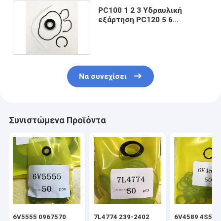
PC100 1 2 3 Υδραυλική
εξάρτηση PC120 5 6
σφραγίδων αντλιών
εργαλείων
Να συνεχίσει
Συνιστώμενα Προϊόντα
6V5555 0967570
7L4774 239-2402
6V4589 4S592