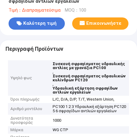
σφραγίδων αντλιών εργαλείων
Τιμή：Διαπραγματεύσιμα
MOQ：100
Καλύτερη τιμή
Επικοινωνήστε
Περιγραφή Προϊόντων
Συσκευή σφραγίσματος υδραυλικής
αντλίας με γρανάζια PC100
,
Συσκευή σφραγίσματος υδραυλικών
Υψηλό φως
κυλίνδρων PC120
,
Υδραυλική εξάρτηση σφραγίδων
αντλιών εργαλείων
Όροι πληρωμής
L/C, D/A, D/P, T/T, Western Union,
PC100 1 2 3 Υδραυλική εξάρτηση PC120
Αριθμό μοντέλου
5 6 σφραγίδων αντλιών εργαλείων
Δυνατότητα
1000
προσφοράς
Μάρκα
WG CTP