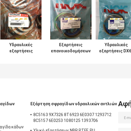
Υδραυλικές
Εξαρτήσεις
Υδραυλικές
εξαρτήσεις
επανοικοδομήσεων
εξαρτήσεις DX
σφραγίδων
κυλίνδρων SH120
7 200 210 300
κυλίνδρων UH025
SH200 για τον κάδο
σφραγίδων
UH083 ΓΙΑ τον
βραχιόνων
κυλίνδρων
κάδο βραχιόνων
βραχιόνων
εκσκαφέων
βραχιόνων
εκσκαφέων
DOOSAN
Hitachi
Αφή
ραγίδων
Εξάρτηση σφραγίδων υδραυλικών αντλιών
8C5163 9X7326 8T6923 6E0307 1293712
8C5157 6E0253 1080125 1393706
8T1797 8C5160 1086211 1293709
αγίδα κάδων
Υλικό εξαρτήσεων NBR PTFE PU