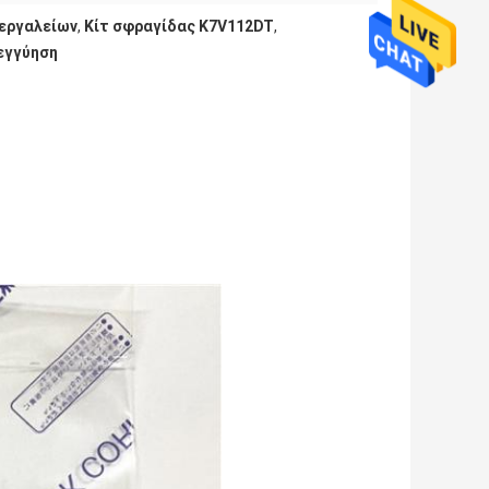
 εργαλείων
,
Κίτ σφραγίδας K7V112DT
,
 εγγύηση