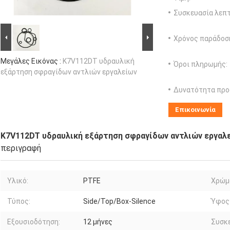
Συσκευασία λεπτ
Χρόνος παράδοσ
Μεγάλες Εικόνας :
K7V112DT υδραυλική
Όροι πληρωμής:
εξάρτηση σφραγίδων αντλιών εργαλείων
Δυνατότητα προ
Επικοινωνία
K7V112DT υδραυλική εξάρτηση σφραγίδων αντλιών εργαλ
περιγραφή
Υλικό:
PTFE
Χρώμ
Τύπος:
Side/Top/Box-Silence
Ύφος
Εξουσιοδότηση:
12 μήνες
Συσκε