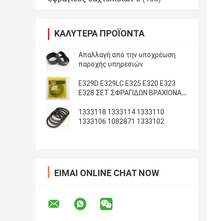
ΚΑΛΎΤΕΡΑ ΠΡΟΪΌΝΤΑ
Απαλλαγή από την υποχρέωση
παροχής υπηρεσιών
E329D E329LC E325 E320 E323
E328 ΣΕΤ ΣΦΡΑΓΙΔΩΝ ΒΡΑΧΙΟΝΑ
ΚΑΔΟΥ ARM
1333118 1333114 1333110
1333106 1082871 1333102
ΕΊΜΑΙ ONLINE CHAT NOW