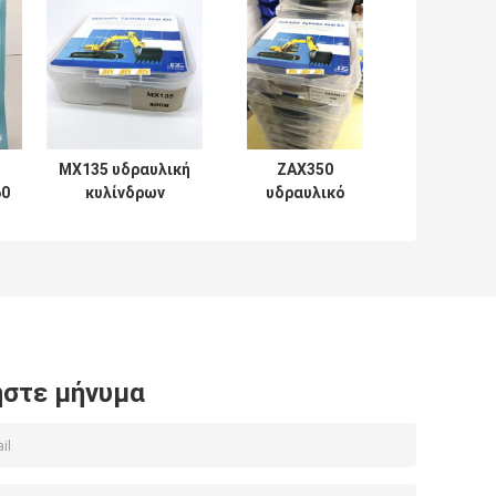
MX135 υδραυλική
ZAX350
60
κυλίνδρων
υδραυλικό
επισκευής σειρά
λαστιχένιο PTFE
Soosan
NBR PU
εξαρτήσεων
σφραγίδων
μηχανική
κυλίνδρων υλικό
εξαρτήσεων
στε μήνυμα