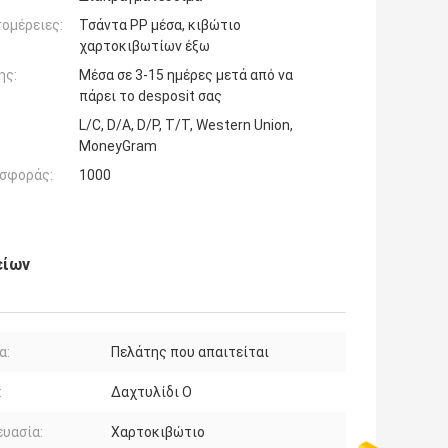
ομέρειες:
Τσάντα PP μέσα, κιβώτιο
χαρτοκιβωτίων έξω
ης:
Μέσα σε 3-15 ημέρες μετά από να
πάρει το desposit σας
L/C, D/A, D/P, T/T, Western Union,
MoneyGram
σφοράς:
1000
είων
α:
Πελάτης που απαιτείται
:
Δαχτυλίδι Ο
υασία:
Χαρτοκιβώτιο