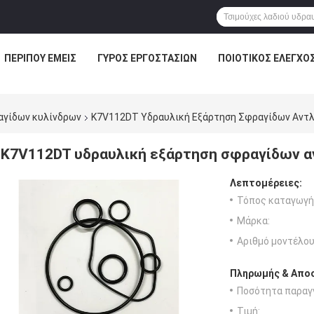
ΠΕΡΊΠΟΥ ΕΜΕΊΣ
ΓΎΡΟΣ ΕΡΓΟΣΤΑΣΊΩΝ
ΠΟΙΟΤΙΚΌΣ ΈΛΕΓΧΟ
αγίδων κυλίνδρων
K7V112DT Υδραυλική Εξάρτηση Σφραγίδων Αντλ
K7V112DT υδραυλική εξάρτηση σφραγίδων α
Λεπτομέρειες:
Τόπος καταγωγή
Μάρκα:
Αριθμό μοντέλου
Πληρωμής & Αποσ
Ποσότητα παραγγ
Τιμή: