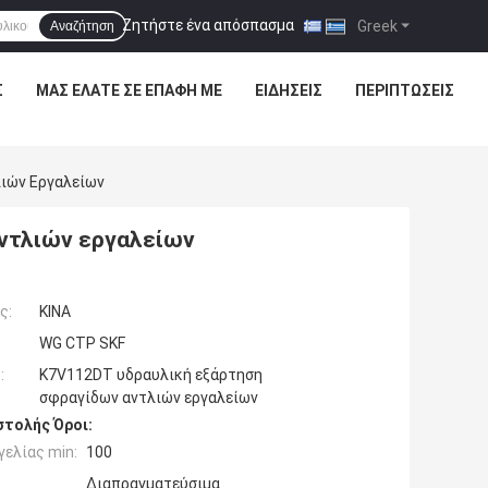
Ζητήστε ένα απόσπασμα
|
Greek
Αναζήτηση
Σ
ΜΑΣ ΕΛΆΤΕ ΣΕ ΕΠΑΦΉ ΜΕ
ΕΙΔΉΣΕΙΣ
ΠΕΡΙΠΤΏΣΕΙΣ
ιών Εργαλείων
ντλιών εργαλείων
ς:
ΚΙΝΑ
WG CTP SKF
:
K7V112DT υδραυλική εξάρτηση
σφραγίδων αντλιών εργαλείων
τολής Όροι:
ελίας min:
100
Διαπραγματεύσιμα