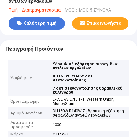
αντλιών εργαλείων
Τιμή：Διαπραγματεύσιμα
MOQ：MOQ 5 ΣΎΝΟΛΑ
Καλύτερη τιμή
Επικοινωνήστε
Περιγραφή Προϊόντων
Υδραυλική εξάρτηση σφραγίδων
αντλιών εργαλείων
,
DH150W R140W σετ
Υψηλό φως
στεγανοποίησης
,
7 σετ στεγανοποίησης υδραυλικού
κυλίνδρου
L/C, D/A, D/P, T/T, Western Union,
Όροι πληρωμής
MoneyGram
DH150W R140W 7 υδραυλική εξάρτηση
Αριθμό μοντέλου
σφραγίδων αντλιών εργαλείων
Δυνατότητα
1000
προσφοράς
Μάρκα
CTP WG