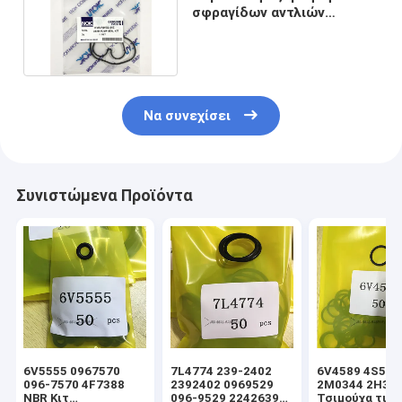
σφραγίδων αντλιών
εργαλείων KYB PSVD2 21E
Να συνεχίσει
Συνιστώμενα Προϊόντα
6V5555 0967570
7L4774 239-2402
6V4589 4S592
096-7570 4F7388
2392402 0969529
2M0344 2H39
NBR Κιτ
096-9529 2242639
Τσιμούχα τιμο