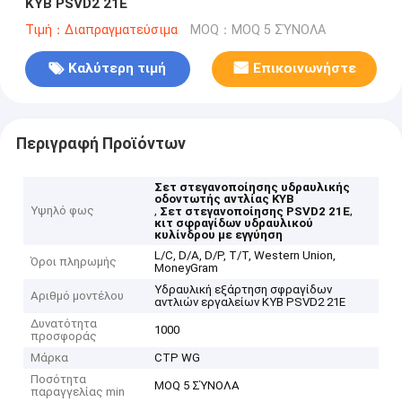
KYB PSVD2 21E
Τιμή：Διαπραγματεύσιμα
MOQ：MOQ 5 ΣΎΝΟΛΑ
Καλύτερη τιμή
Επικοινωνήστε
Περιγραφή Προϊόντων
Σετ στεγανοποίησης υδραυλικής
οδοντωτής αντλίας KYB
Υψηλό φως
,
,
Σετ στεγανοποίησης PSVD2 21E
κιτ σφραγίδων υδραυλικού
κυλίνδρου με εγγύηση
L/C, D/A, D/P, T/T, Western Union,
Όροι πληρωμής
MoneyGram
Υδραυλική εξάρτηση σφραγίδων
Αριθμό μοντέλου
αντλιών εργαλείων KYB PSVD2 21E
Δυνατότητα
1000
προσφοράς
Μάρκα
CTP WG
Ποσότητα
MOQ 5 ΣΎΝΟΛΑ
παραγγελίας min