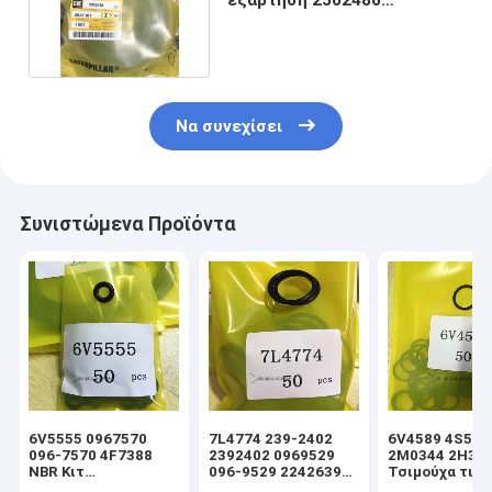
σφραγίδων κυλίνδρων
Να συνεχίσει
Συνιστώμενα Προϊόντα
6V5555 0967570
7L4774 239-2402
6V4589 4S592
096-7570 4F7388
2392402 0969529
2M0344 2H39
NBR Κιτ
096-9529 2242639
Τσιμούχα τιμο
στεγανοποίησης
224-2639 NBR Κιτ
υδραυλικού