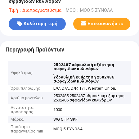
σφραγίδων κυλίνδρων
Τιμή：Διαπραγματεύσιμα
MOQ：MOQ 5 ΣΎΝΟΛΑ
Καλύτερη τιμή
Επικοινωνήστε
Περιγραφή Προϊόντων
2502487 υδραυλική εξάρτηση
σφραγίδων κυλίνδρων
Υψηλό φως
,
Υδραυλική εξάρτηση 2502486
σφραγίδων κυλίνδρων
Όροι πληρωμής
L/C, D/A, D/P, T/T, Western Union,
2502485 2502487 υδραυλική εξάρτηση
Αριθμό μοντέλου
2502486 σφραγίδων κυλίνδρων
Δυνατότητα
1000
προσφοράς
Μάρκα
WG CTP SKF
Ποσότητα
MOQ 5 ΣΎΝΟΛΑ
παραγγελίας min