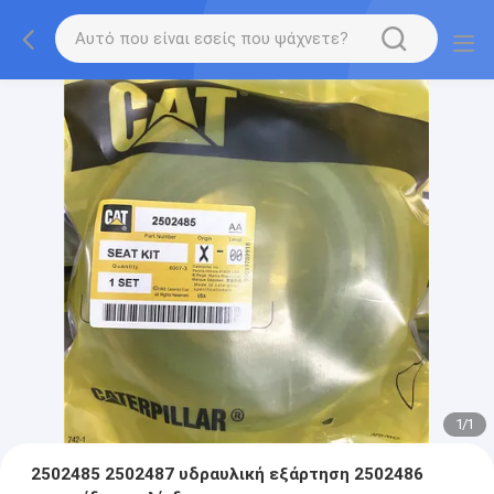
1
/
1
2502485 2502487 υδραυλική εξάρτηση 2502486