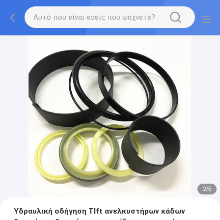
2
/
5
Υδραυλική οδήγηση Tlft ανελκυστήρων κάδων