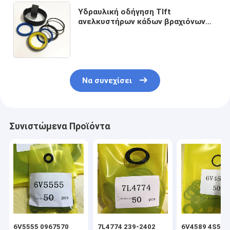
Υδραυλική οδήγηση Tlft
ανελκυστήρων κάδων βραχιόνων
βραχιόνων σφραγίδων φορτωτών
εξαρτήσεων σφραγίδων κυλίνδρων
εκσκαφέων
Να συνεχίσει
Συνιστώμενα Προϊόντα
6V5555 0967570
7L4774 239-2402
6V4589 4S592