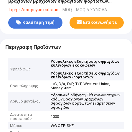
βραχιόνων βραχιόνων σφραγίδων φορτωτών
εξαρτήσεων σφραγίδων κυλίνδρων εκσκαφέων
Τιμή：Διαπραγματεύσιμα
MOQ：MOQ 5 ΣΎΝΟΛΑ
Καλύτερη τιμή
Επικοινωνήστε
Περιγραφή Προϊόντων
Υδραυλικές εξαρτήσεις σφραγίδων
κυλίνδρων εκσκαφέων
Υψηλό φως
,
Υδραυλικές εξαρτήσεις σφραγίδων
κυλίνδρων φορτωτών
L/C, D/A, D/P, T/T, Western Union,
Όροι πληρωμής
MoneyGram
Υδραυλική οδήγηση Tlft ανελκυστήρων
κάδων βραχιόνων βραχιόνων
Αριθμό μοντέλου
σφραγίδων φορτωτών εξαρτήσεων
σφραγίδω
Δυνατότητα
1000
προσφοράς
Μάρκα
WG CTP SKF