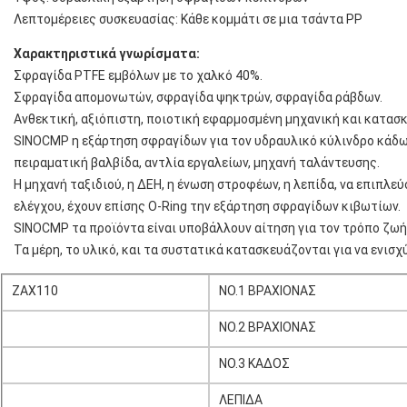
Λεπτομέρειες συσκευασίας: Κάθε κομμάτι σε μια τσάντα PP
Χαρακτηριστικά γνωρίσματα:
Σφραγίδα PTFE εμβόλων με το χαλκό 40%.
Σφραγίδα απομονωτών, σφραγίδα ψηκτρών, σφραγίδα ράβδων.
Ανθεκτική, αξιόπιστη, ποιοτική εφαρμοσμένη μηχανική και κατασκ
SINOCMP η εξάρτηση σφραγίδων για τον υδραυλικό κύλινδρο κάδων
πειραματική βαλβίδα, αντλία εργαλείων, μηχανή ταλάντευσης.
Η μηχανή ταξιδιού, η ΔΕΗ, η ένωση στροφέων, η λεπίδα, να επιπλε
ελέγχου, έχουν επίσης O-Ring την εξάρτηση σφραγίδων κιβωτίων.
SINOCMP τα προϊόντα είναι υποβάλλουν αίτηση για τον τρόπο ζω
Τα μέρη, το υλικό, και τα συστατικά κατασκευάζονται για να ενι
ZAX110
NO.1 ΒΡΑΧΙΟΝΑΣ
NO.2 ΒΡΑΧΙΟΝΑΣ
NO.3 ΚΑΔΟΣ
ΛΕΠΙΔΑ