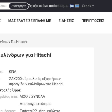
Ζητήστε ένα απόσπασμα
|
Greek
Αναζήτηση
Σ
ΜΑΣ ΕΛΆΤΕ ΣΕ ΕΠΑΦΉ ΜΕ
ΕΙΔΉΣΕΙΣ
ΠΕΡΙΠΤΏΣΕΙΣ
δρων Για Hitachi
λίνδρων για Hitachi
ς:
ΚΙΝΑ
:
ZAX200 υδραυλικές εξαρτήσεις
σφραγίδων κυλίνδρων για Hitachi
τολής Όροι:
ελίας min:
MOQ 5 ΣΎΝΟΛΑ
Διαπραγματεύσιμα
ομέρειες:
Τσάντα PP μέσα, κιβώτιο