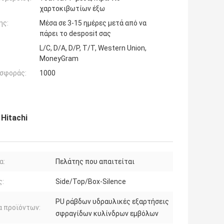
χαρτοκιβωτίων έξω
ης:
Μέσα σε 3-15 ημέρες μετά από να
πάρει το desposit σας
L/C, D/A, D/P, T/T, Western Union,
MoneyGram
σφοράς:
1000
Hitachi
α:
Πελάτης που απαιτείται
ς:
Side/Top/Box-Silence
PU ράβδων υδραυλικές εξαρτήσεις
 προϊόντων:
σφραγίδων κυλίνδρων εμβόλων