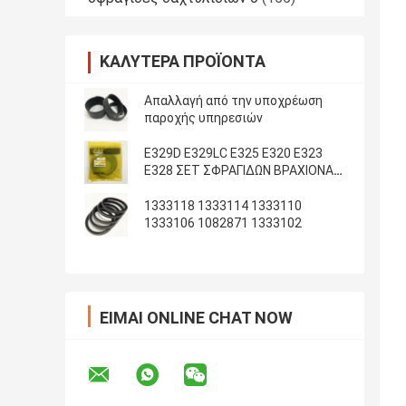
ΚΑΛΎΤΕΡΑ ΠΡΟΪΌΝΤΑ
Απαλλαγή από την υποχρέωση
παροχής υπηρεσιών
E329D E329LC E325 E320 E323
E328 ΣΕΤ ΣΦΡΑΓΙΔΩΝ ΒΡΑΧΙΟΝΑ
ΚΑΔΟΥ ARM
1333118 1333114 1333110
1333106 1082871 1333102
ΕΊΜΑΙ ONLINE CHAT NOW