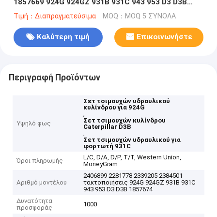
1857669 924G 924GZ 931B 931C 943 953 D3 D3B
1857674 7X2766
Τιμή：Διαπραγματεύσιμα
MOQ：MOQ 5 ΣΎΝΟΛΑ
Καλύτερη τιμή
Επικοινωνήστε
Περιγραφή Προϊόντων
Σετ τσιμουχών υδραυλικού
κυλίνδρου για 924G
,
Σετ τσιμουχών κυλίνδρου
Υψηλό φως
Caterpillar D3B
,
Σετ τσιμουχών υδραυλικού για
φορτωτή 931C
L/C, D/A, D/P, T/T, Western Union,
Όροι πληρωμής
MoneyGram
2406899 2281778 2339205 2384501
Αριθμό μοντέλου
τακτοποιήσεις 924G 924GZ 931B 931C
943 953 D3 D3B 1857674
Δυνατότητα
1000
προσφοράς