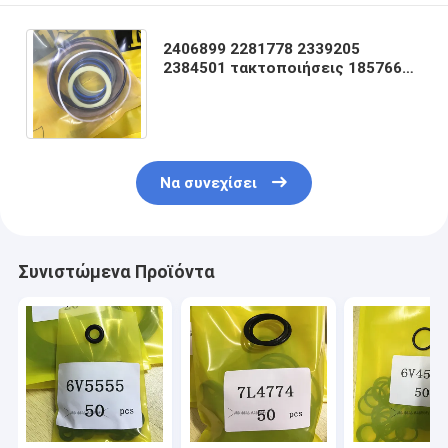
2406899 2281778 2339205
2384501 τακτοποιήσεις 1857669
924G 924GZ 931B 931C 943 953 D3
D3B 1857674 7X2766
Να συνεχίσει
Συνιστώμενα Προϊόντα