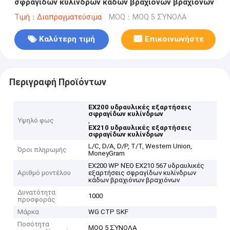
σφραγίδων κυλίνδρων κάδων βραχιόνων βραχιόνων
Τιμή：Διαπραγματεύσιμα
MOQ：MOQ 5 ΣΎΝΟΛΑ
Καλύτερη τιμή
Επικοινωνήστε
Περιγραφή Προϊόντων
EX200 υδραυλικές εξαρτήσεις
σφραγίδων κυλίνδρων
Υψηλό φως
,
EX210 υδραυλικές εξαρτήσεις
σφραγίδων κυλίνδρων
L/C, D/A, D/P, T/T, Western Union,
Όροι πληρωμής
MoneyGram
EX200 WP ΝΈΟ EX210 567 υδραυλικές
Αριθμό μοντέλου
εξαρτήσεις σφραγίδων κυλίνδρων
κάδων βραχιόνων βραχιόνων
Δυνατότητα
1000
προσφοράς
Μάρκα
WG CTP SKF
Ποσότητα
MOQ 5 ΣΎΝΟΛΑ