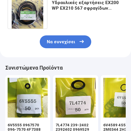
Υδραυλικές εξαρτήσεις EX200
WP EX210 567 σφραγίδων
κυλίνδρων κάδων βραχιόνων
βραχιόνων
Να συνεχίσει
Συνιστώμενα Προϊόντα
6V5555 0967570
7L4774 239-2402
6V4589 4S592
096-7570 4F7388
2392402 0969529
2M0344 2H39