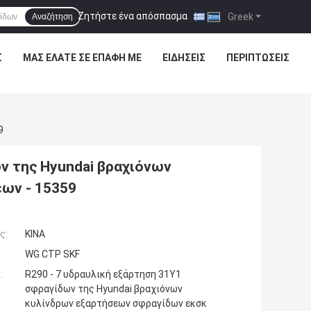
Ζητήστε ένα απόσπασμα
|
Greek
Αναζήτηση
Σ
ΜΑΣ ΕΛΆΤΕ ΣΕ ΕΠΑΦΉ ΜΕ
ΕΙΔΉΣΕΙΣ
ΠΕΡΙΠΤΏΣΕΙΣ
9
ν της Hyundai βραχιόνων
ων - 15359
ς:
ΚΙΝΑ
WG CTP SKF
:
R290 - 7 υδραυλική εξάρτηση 31Y1
σφραγίδων της Hyundai βραχιόνων
κυλίνδρων εξαρτήσεων σφραγίδων εκσκ