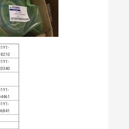
31Y1-
18210
31Y1-
20340
31Y1-
04461
31Y1-
06841