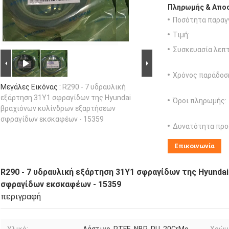
Πληρωμής & Αποσ
Ποσότητα παραγγ
Τιμή:
Συσκευασία λεπτ
Χρόνος παράδοσ
Μεγάλες Εικόνας :
R290 - 7 υδραυλική
εξάρτηση 31Y1 σφραγίδων της Hyundai
Όροι πληρωμής:
βραχιόνων κυλίνδρων εξαρτήσεων
σφραγίδων εκσκαφέων - 15359
Δυνατότητα προ
Επικοινωνία
R290 - 7 υδραυλική εξάρτηση 31Y1 σφραγίδων της Hyunda
σφραγίδων εκσκαφέων - 15359
περιγραφή
Υλικό:
Λάστιχο, PTFE, NBR, PU, 20CrMo
Χρώμ