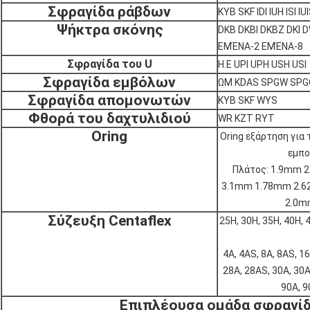
Σφραγίδα ράβδων
KYB SKF IDI IUH ISI IU
Ψήκτρα σκόνης
DKB DKBI DKBZ DKI D
ΕΜΈΝΑ-2 ΕΜΈΝΑ-8
Σφραγίδα του U
Η.Ε UPI UPH USH USI
Σφραγίδα εμβόλων
ΩΜ KDAS SPGW SPG
Σφραγίδα απομονωτών
KYB SKF WYS
Φθορά του δαχτυλιδιού
WR KZT RYT
Oring
Oring εξάρτηση για
εμπο
Πλάτος: 1.9mm 
3.1mm 1.78mm 2.
2.0m
Σύζευξη Centaflex
25H, 30H, 35H, 40H, 
4A, 4AS, 8A, 8AS, 1
28A, 28AS, 30A, 30A
90A, 9
Επιπλέουσα ομάδα σφραγί