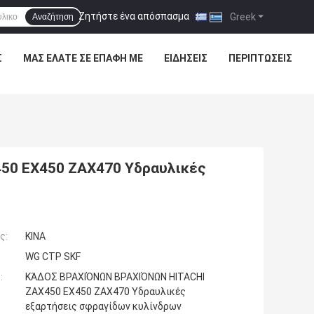
Ζητήστε ένα απόσπασμα
|
Greek
Αναζήτηση
Σ
ΜΑΣ ΕΛΆΤΕ ΣΕ ΕΠΑΦΉ ΜΕ
ΕΙΔΉΣΕΙΣ
ΠΕΡΙΠΤΏΣΕΙΣ
50 EX450 ZAX470 Υδραυλικές
ς:
ΚΙΝΑ
WG CTP SKF
:
ΚΆΔΟΣ ΒΡΑΧΙΌΝΩΝ ΒΡΑΧΙΌΝΩΝ HITACHI
ZAX450 EX450 ZAX470 Υδραυλικές
εξαρτήσεις σφραγίδων κυλίνδρων