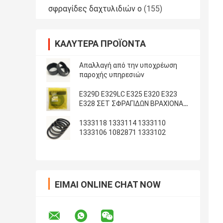
σφραγίδες δαχτυλιδιών ο
(155)
ΚΑΛΎΤΕΡΑ ΠΡΟΪΌΝΤΑ
Απαλλαγή από την υποχρέωση
παροχής υπηρεσιών
E329D E329LC E325 E320 E323
E328 ΣΕΤ ΣΦΡΑΓΙΔΩΝ ΒΡΑΧΙΟΝΑ
ΚΑΔΟΥ ARM
1333118 1333114 1333110
1333106 1082871 1333102
ΕΊΜΑΙ ONLINE CHAT NOW