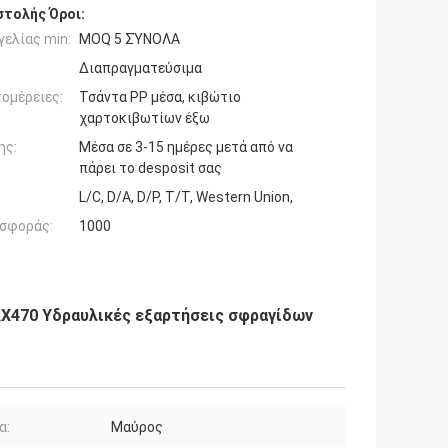
τολής Όροι:
ελίας min:
MOQ 5 ΣΎΝΟΛΑ
Διαπραγματεύσιμα
ομέρειες:
Τσάντα PP μέσα, κιβώτιο
χαρτοκιβωτίων έξω
ης:
Μέσα σε 3-15 ημέρες μετά από να
πάρει το desposit σας
L/C, D/A, D/P, T/T, Western Union,
σφοράς:
1000
X470 Υδραυλικές εξαρτήσεις σφραγίδων
α:
Μαύρος