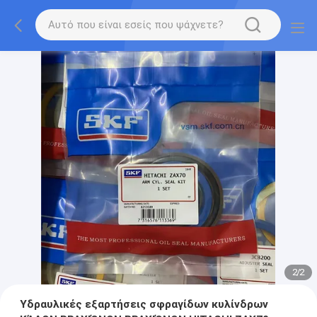
2
/
2
Υδραυλικές εξαρτήσεις σφραγίδων κυλίνδρων