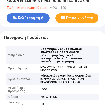
ΚΆΔΩΝ ΒΡΑΧΙΌΝΩΝ ΒΡΑΧΙΌΝΩΝ HITACHI ZAX70
Τιμή：Διαπραγματεύσιμα
MOQ：100
Καλύτερη τιμή
Επικοινωνήστε
Περιγραφή Προϊόντων
Σετ τσιμούχας υδραυλικού
κυλίνδρου Hitachi ZAX70
Υψηλό φως
,
,
Κίτ σφραγίδας αγκάθι
κιτ σφραγίδων υδραυλικού
κυλίνδρου με εγγύηση
L/C, D/A, D/P, T/T, Western Union,
Όροι πληρωμής
MoneyGram
Υδραυλικές εξαρτήσεις σφραγίδων
Αριθμό μοντέλου
κυλίνδρων ΚΆΔΩΝ ΒΡΑΧΙΌΝΩΝ
ΒΡΑΧΙΌΝΩΝ HITACHI ZAX70
Δυνατότητα
1000
προσφοράς
Μάρκα
WG CTP SKF
Ποσότητα
100