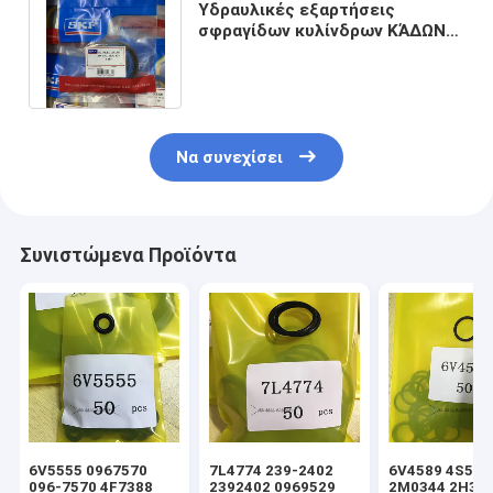
Υδραυλικές εξαρτήσεις
σφραγίδων κυλίνδρων ΚΆΔΩΝ
ΒΡΑΧΙΌΝΩΝ ΒΡΑΧΙΌΝΩΝ
HITACHI ZAX70
Να συνεχίσει
Συνιστώμενα Προϊόντα
6V5555 0967570
7L4774 239-2402
6V4589 4S592
096-7570 4F7388
2392402 0969529
2M0344 2H39