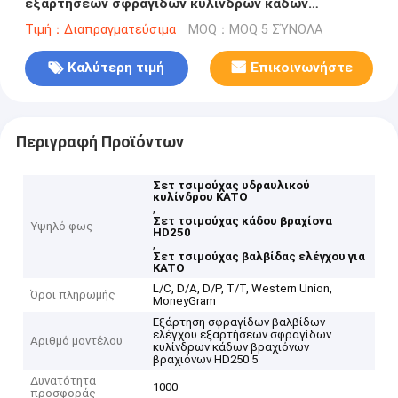
εξαρτήσεων σφραγίδων κυλίνδρων κάδων
βραχιόνων βραχιόνων HD250 5/7 ΓΙΑ τη KATO
Τιμή：Διαπραγματεύσιμα
MOQ：MOQ 5 ΣΎΝΟΛΑ
Καλύτερη τιμή
Επικοινωνήστε
Περιγραφή Προϊόντων
Σετ τσιμούχας υδραυλικού
κυλίνδρου KATO
,
Σετ τσιμούχας κάδου βραχίονα
Υψηλό φως
HD250
,
Σετ τσιμούχας βαλβίδας ελέγχου για
KATO
L/C, D/A, D/P, T/T, Western Union,
Όροι πληρωμής
MoneyGram
Εξάρτηση σφραγίδων βαλβίδων
ελέγχου εξαρτήσεων σφραγίδων
Αριθμό μοντέλου
κυλίνδρων κάδων βραχιόνων
βραχιόνων HD250 5
Δυνατότητα
1000
προσφοράς