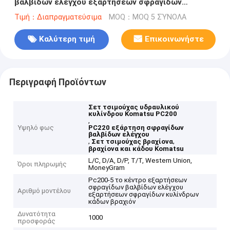
βαλβίδων ελέγχου εξαρτήσεων σφραγίδων
κυλίνδρων κάδων βραχιόνων βραχιόνων 6 7 8 PC220
Τιμή：Διαπραγματεύσιμα
MOQ：MOQ 5 ΣΎΝΟΛΑ
ενώνει την εξάρτηση σφραγίδων για τη KOMATSU
Καλύτερη τιμή
Επικοινωνήστε
Περιγραφή Προϊόντων
Σετ τσιμούχας υδραυλικού
κυλίνδρου Komatsu PC200
,
Υψηλό φως
PC220 εξάρτηση σφραγίδων
βαλβίδων ελέγχου
,
,
Σετ τσιμούχας βραχίονα
βραχίονα και κάδου Komatsu
L/C, D/A, D/P, T/T, Western Union,
Όροι πληρωμής
MoneyGram
Pc200-5 το κέντρο εξαρτήσεων
σφραγίδων βαλβίδων ελέγχου
Αριθμό μοντέλου
εξαρτήσεων σφραγίδων κυλίνδρων
κάδων βραχιόν
Δυνατότητα
1000
προσφοράς