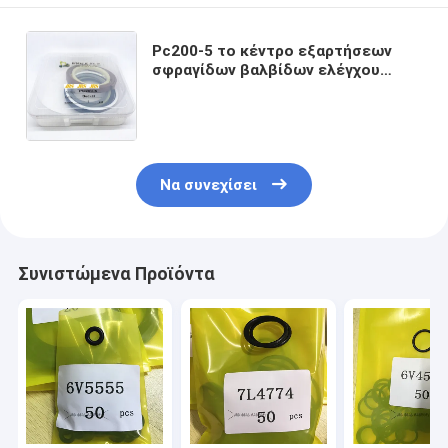
Pc200-5 το κέντρο εξαρτήσεων
σφραγίδων βαλβίδων ελέγχου
εξαρτήσεων σφραγίδων κυλίνδρων
κάδων βραχιόνων βραχιόνων 6 7 8
PC220 ενώνει την εξάρτηση
σφραγίδων για τη KOMATSU
Να συνεχίσει
Συνιστώμενα Προϊόντα