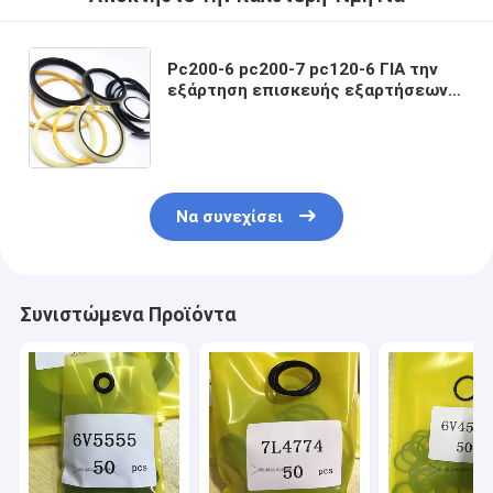
Pc200-6 pc200-7 pc120-6 ΓΙΑ την
εξάρτηση επισκευής εξαρτήσεων
σφραγίδων κυλίνδρων βραχιόνων
ΚΑΔΩΝ ΒΡΑΧΙΟΝΩΝ εκσκαφέων της
KOMATSU
Να συνεχίσει
Συνιστώμενα Προϊόντα