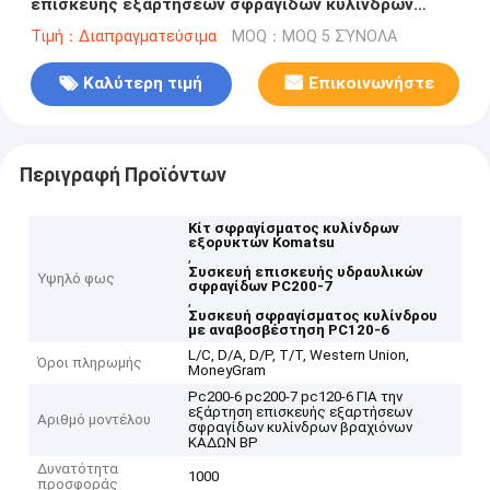
επισκευής εξαρτήσεων σφραγίδων κυλίνδρων
βραχιόνων ΚΑΔΩΝ ΒΡΑΧΙΟΝΩΝ εκσκαφέων της
Τιμή：Διαπραγματεύσιμα
MOQ：MOQ 5 ΣΎΝΟΛΑ
KOMATSU
Καλύτερη τιμή
Επικοινωνήστε
Περιγραφή Προϊόντων
Κίτ σφραγίσματος κυλίνδρων
εξορυκτών Komatsu
,
Συσκευή επισκευής υδραυλικών
Υψηλό φως
σφραγίδων PC200-7
,
Συσκευή σφραγίσματος κυλίνδρου
με αναβοσβέστηση PC120-6
L/C, D/A, D/P, T/T, Western Union,
Όροι πληρωμής
MoneyGram
Pc200-6 pc200-7 pc120-6 ΓΙΑ την
εξάρτηση επισκευής εξαρτήσεων
Αριθμό μοντέλου
σφραγίδων κυλίνδρων βραχιόνων
ΚΑΔΩΝ ΒΡ
Δυνατότητα
1000
προσφοράς