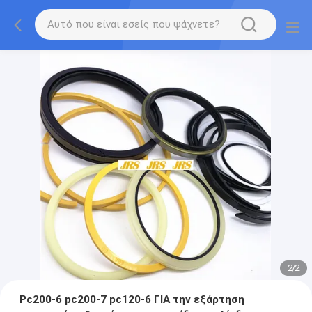
2
/
2
Pc200-6 pc200-7 pc120-6 ΓΙΑ την εξάρτηση