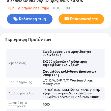
σφραγίδων κυλίνδρων βραχιόνων ΚΆΔΩΝ
ΒΡΑΧΙΌΝΩΝ Hitachi
Τιμή：Διαπραγματεύσιμα
MOQ：100
Καλύτερη τιμή
Επικοινωνήστε
Περιγραφή Προϊόντων
Εφοδιασμός με σφραγίδες για
κυλίνδρους
,
EX200 υδραυλική εξάρτηση
Υψηλό φως
σφραγίδων κυλίνδρων
,
Σφραγίδες κυλίνδρων βραχιόνων
Dong Yang
L/C, D/A, D/P, T/T, Western Union,
Όροι πληρωμής
MoneyGram
EX200 ΉΧΟΣ ΚΑΜΠΆΝΑΣ YANG για την
Αριθμό μοντέλου
εξάρτηση σφραγίδων κυλίνδρων
βραχιόνων ΚΆΔΩΝ ΒΡΑΧΙΌΝΩΝ Hitachi
Δυνατότητα
1000
προσφοράς