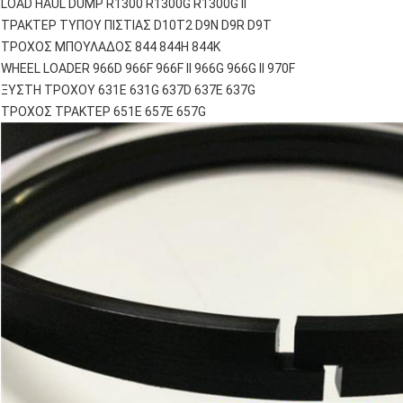
LOAD HAUL DUMP R1300 R1300G R1300G II
ΤΡΑΚΤΕΡ ΤΥΠΟΥ ΠΙΣΤΙΑΣ D10T2 D9N D9R D9T
ΤΡΟΧΟΣ ΜΠΟΥΛΑΔΟΣ 844 844H 844Κ
WHEEL LOADER 966D 966F 966F II 966G 966G II 970F
ΞΥΣΤΗ ΤΡΟΧΟΥ 631E 631G 637D 637E 637G
ΤΡΟΧΟΣ ΤΡΑΚΤΕΡ 651E 657E 657G