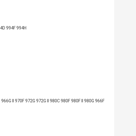
94D 994F 994H
66G II 970F 972G 972G II 980C 980F 980F II 980G 966F