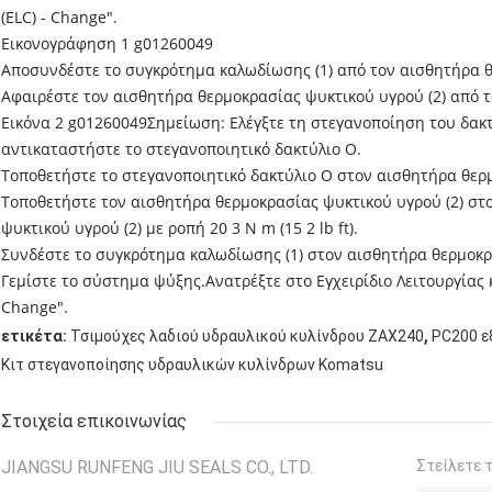
(ELC) - Change".
Εικονογράφηση 1 g01260049
Αποσυνδέστε το συγκρότημα καλωδίωσης (1) από τον αισθητήρα θ
Αφαιρέστε τον αισθητήρα θερμοκρασίας ψυκτικού υγρού (2) από 
Εικόνα 2 g01260049Σημείωση: Ελέγξτε τη στεγανοποίηση του δακτ
αντικαταστήστε το στεγανοποιητικό δακτύλιο Ο.
Τοποθετήστε το στεγανοποιητικό δακτύλιο Ο στον αισθητήρα θερμ
Τοποθετήστε τον αισθητήρα θερμοκρασίας ψυκτικού υγρού (2) στ
ψυκτικού υγρού (2) με ροπή 20 3 N m (15 2 lb ft).
Συνδέστε το συγκρότημα καλωδίωσης (1) στον αισθητήρα θερμοκρα
Γεμίστε το σύστημα ψύξης.Ανατρέξτε στο Εγχειρίδιο Λειτουργίας κ
Change".
,
ετικέτα:
Τσιμούχες λαδιού υδραυλικού κυλίνδρου ZAX240
PC200 ε
Κιτ στεγανοποίησης υδραυλικών κυλίνδρων Komatsu
Στοιχεία επικοινωνίας
JIANGSU RUNFENG JIU SEALS CO., LTD.
Στείλετε 