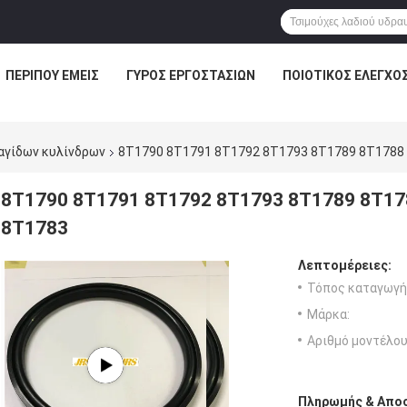
ΠΕΡΊΠΟΥ ΕΜΕΊΣ
ΓΎΡΟΣ ΕΡΓΟΣΤΑΣΊΩΝ
ΠΟΙΟΤΙΚΌΣ ΈΛΕΓΧΟ
αγίδων κυλίνδρων
8T1790 8T1791 8T1792 8T1793 8T1789 8T1788
8T1790 8T1791 8T1792 8T1793 8T1789 8T17
8T1783
Λεπτομέρειες:
Τόπος καταγωγή
Μάρκα:
Αριθμό μοντέλου
Πληρωμής & Αποσ