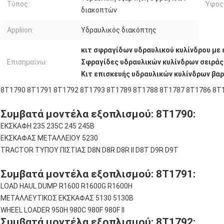
Τύπος:
Ύφος
διακοπτών
Appliion:
Υδραυλικός διακόπτης
κιτ σφραγίδων υδραυλικού κυλίνδρου με
Επισημαίνω:
Σφραγίδες υδραυλικών κυλίνδρων σειράς
Κιτ επισκευής υδραυλικών κυλίνδρων βα
8T1790 8T1791 8T1792 8T1793 8T1789 8T1788 8T1787 8T1786 8T
Συμβατά μοντέλα εξοπλισμού: 8T1790:
ΕΚΣΚΑΦΗ 235 235C 245 245Β
ΕΚΣΚΑΦΑΣ ΜΕΤΑΛΛΕΙΟΥ 5230
TRACTOR ΤΥΠΟΥ ΠΙΣΤΙΑΣ D8N D8R D8R II D8T D9R D9T
Συμβατά μοντέλα εξοπλισμού: 8T1791:
LOAD HAUL DUMP R1600 R1600G R1600H
ΜΕΤΑΛΛΕΥΤΙΚΟΣ ΕΚΣΚΑΦΑΣ 5130 5130Β
WHEEL LOADER 950H 980C 980F 980F II
Συμβατά μοντέλα εξοπλισμού: 8T1792: