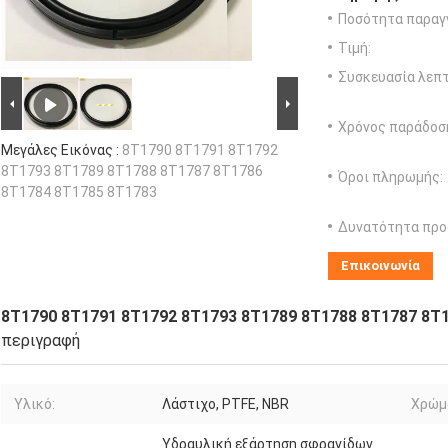
Ποσότητα παραγγ
Τιμή:
Συσκευασία λεπτ
Χρόνος παράδοσ
Μεγάλες Εικόνας :
8T1790 8T1791 8T1792
8T1793 8T1789 8T1788 8T1787 8T1786
Όροι πληρωμής:
8T1784 8T1785 8T1783
Δυνατότητα προ
Επικοινωνία
8T1790 8T1791 8T1792 8T1793 8T1789 8T1788 8T1787 8T
περιγραφή
Υλικό:
Λάστιχο, PTFE, NBR
Χρώμ
Υδραυλική εξάρτηση σφραγίδων