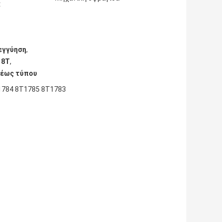
:
 εγγύηση
,
 8T
,
ρέως τύπου
1784 8T1785 8T1783