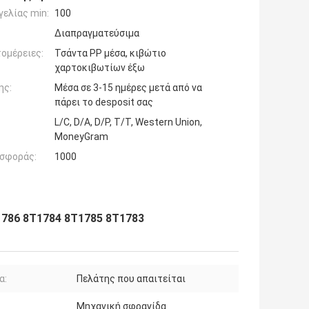
ελίας min:
100
Διαπραγματεύσιμα
ομέρειες:
Τσάντα PP μέσα, κιβώτιο
χαρτοκιβωτίων έξω
ης:
Μέσα σε 3-15 ημέρες μετά από να
πάρει το desposit σας
L/C, D/A, D/P, T/T, Western Union,
MoneyGram
σφοράς:
1000
1786 8T1784 8T1785 8T1783
α:
Πελάτης που απαιτείται
Μηχανική σφραγίδα