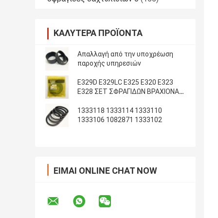
ΚΑΛΎΤΕΡΑ ΠΡΟΪΌΝΤΑ
Απαλλαγή από την υποχρέωση
παροχής υπηρεσιών
E329D E329LC E325 E320 E323
E328 ΣΕΤ ΣΦΡΑΓΙΔΩΝ ΒΡΑΧΙΟΝΑ
ΚΑΔΟΥ ARM
1333118 1333114 1333110
1333106 1082871 1333102
ΕΊΜΑΙ ONLINE CHAT NOW