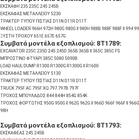
ΕΚΣΚΑΦΗ 235 235C 245 245Β
ΕΚΣΚΑΦΑΣ ΜΕΤΑΛΛΕΙΟΥ 5230
ΤΡΑΚΤΕΡ ΤΥΠΟΥ ΠΙΣΤΙΑΣ D11N D11R D11T
WHEEL LOADER 966H 972H 980G 980G II 980H 988B 988F 988F II 994 9
ΞΥΣΤΗ ΤΡΟΧΟΥ 651E 657E 657G
Συμβατά μοντέλα εξοπλισμού: 8T1789:
EXCAVATOR 235C 235D 245 245D 365B 365B II 365C 385C FS
ΜΠΡΟΣΤΙΝΟ ΦΤΥΑΡΙ 385C 5080 5090Β
LOAD HAUL DUMP R1300 R1300G R1300G II R1600
ΕΚΣΚΑΦΑΣ ΜΕΤΑΛΛΕΙΟΥ 5130
ΤΡΑΚΤΕΡ ΤΥΠΟΥ ΠΙΣΤΙΑΣ D11N D11R D11T
TRUCK 795F AC 795F XQ 797 797B 797F
ΤΡΟΧΟΣ ΜΠΟΥΛΑΔΟΣ 844 844H 854G 854Κ
ΤΡΟΧΟΣ ΦΟΡΤΩΤΗΣ 950G 950G II 962G 962G II 966D 966F 966F II 966G 9
98H
Συμβατά μοντέλα εξοπλισμού: 8T1793:
ΕΚΣΚΑΦΕΑΣ 245 245Β